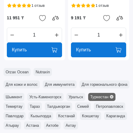
1 отзыв
1 отзыв
11 951 ₸
9 191 ₸
Купить
Купить
Orzax Ocean
Nutraxin
Для кожи и волос
Для иммунитета
Для гормонального фона
Шымкент
Усть-Каменогорск
Уральск
Туркестан
Темиртау
Тараз
Талдыкорган
Семей
Петропавловск
Павлодар
Кызылорда
Костанай
Кокшетау
Караганда
Атырау
Астана
Актобе
Актау