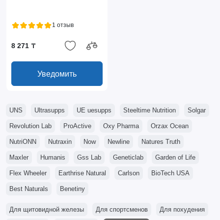
1 отзыв
8 271 ₸
Уведомить
UNS
Ultrasupps
UE uesupps
Steeltime Nutrition
Solgar
Revolution Lab
ProActive
Oxy Pharma
Orzax Ocean
NutriONN
Nutraxin
Now
Newline
Natures Truth
Maxler
Humanis
Gss Lab
Geneticlab
Garden of Life
Flex Wheeler
Earthrise Natural
Carlson
BioTech USA
Best Naturals
Benetiny
Для щитовидной железы
Для спортсменов
Для похудения