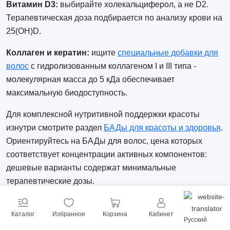
Витамин D3:
выбирайте холекальциферол, а не D2.
Терапевтическая доза подбирается по анализу крови на
25(OH)D.
Коллаген и кератин:
ищите
специальные добавки для
волос
с гидролизованным коллагеном I и III типа -
молекулярная масса до 5 кДа обеспечивает
максимальную биодоступность.
Для комплексной нутритивной поддержки красоты
изнутри смотрите раздел
БАДы для красоты и здоровья
.
Ориентируйтесь на БАДы для волос, цена которых
соответствует концентрации активных компонентов:
дешевые варианты содержат минимальные
терапевтические дозы.
Витаминные монокомплексы с биотином и витаминами
Каталог
Избранное
Корзина
Кабинет
группы B - в категории
витаминные комплексы для
Русский
волос
.