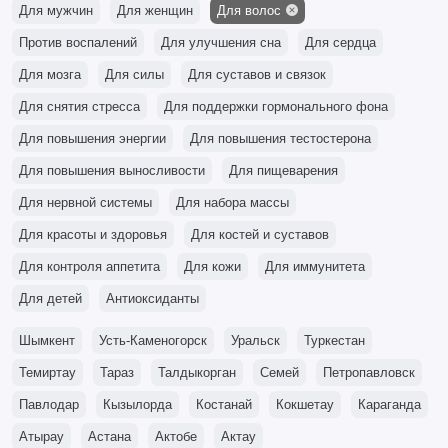
Для мужчин
Для женщин
Для волос
Против воспалений
Для улучшения сна
Для сердца
Для мозга
Для силы
Для суставов и связок
Для снятия стресса
Для поддержки гормонального фона
Для повышения энергии
Для повышения тестостерона
Для повышения выносливости
Для пищеварения
Для нервной системы
Для набора массы
Для красоты и здоровья
Для костей и суставов
Для контроля аппетита
Для кожи
Для иммунитета
Для детей
Антиоксиданты
Шымкент
Усть-Каменогорск
Уральск
Туркестан
Темиртау
Тараз
Талдыкорган
Семей
Петропавловск
Павлодар
Кызылорда
Костанай
Кокшетау
Караганда
Атырау
Астана
Актобе
Актау