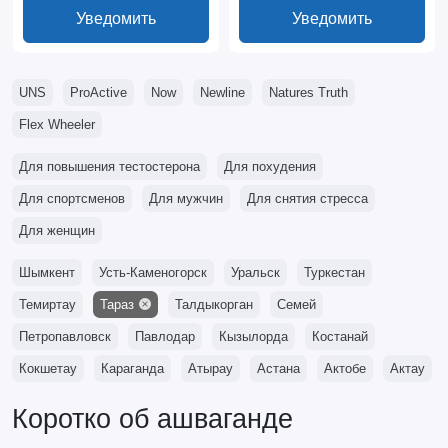
Уведомить
Уведомить
UNS
ProActive
Now
Newline
Natures Truth
Flex Wheeler
Для повышения тестостерона
Для похудения
Для спортсменов
Для мужчин
Для снятия стресса
Для женщин
Шымкент
Усть-Каменогорск
Уральск
Туркестан
Темиртау
Тараз
Талдыкорган
Семей
Петропавловск
Павлодар
Кызылорда
Костанай
Кокшетау
Караганда
Атырау
Астана
Актобе
Актау
Коротко об ашваганде