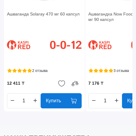
Ашваганда Solaray 470 мг 60 капсул
Ашвагандха Now Foods 
мг 90 капсул
2 отзыва
3 отзыва
12 411 ₸
7 176 ₸
Купить
Куп