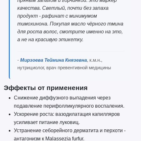
пряным запахом и горчинкой: это маркер
качества. Светлый, почти без запаха
продукт - рафинат с минимумом
тимохинона. Покупая масло чёрного тмина
для роста волос, смотрите именно на это,
а не на красивую этикетку.
-
Мирзоева Теймина Князевна
, к.м.н.,
нутрициолог, врач превентивной медицины
Эффекты от применения
Снижение диффузного выпадения через
подавление перифолликулярного воспаления.
Ускорение роста: вазодилатация капилляров
усиливает питание луковиц.
Устранение себорейного дерматита и перхоти -
антагонизм к Malassezia furfur.