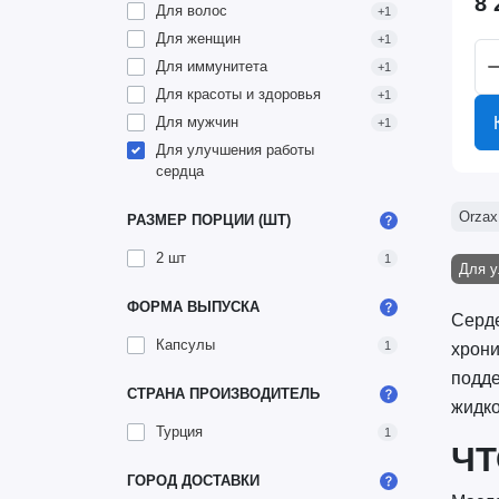
8 
Для волос
+1
Для женщин
+1
Для иммунитета
+1
Для красоты и здоровья
+1
Для мужчин
+1
Для улучшения работы
сердца
Orzax
РАЗМЕР ПОРЦИИ (ШТ)
2 шт
1
Для у
ФОРМА ВЫПУСКА
Серде
Капсулы
1
хрони
подде
СТРАНА ПРОИЗВОДИТЕЛЬ
жидко
Турция
1
ЧТ
ГОРОД ДОСТАВКИ