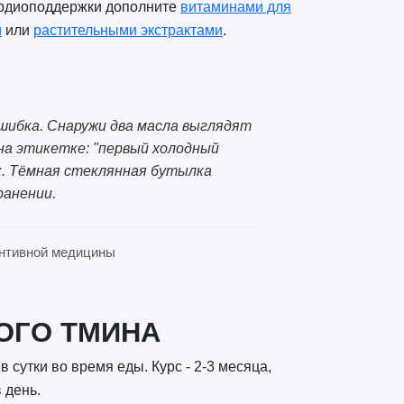
ардиоподдержки дополните
витаминами для
и
или
растительными экстрактами
.
шибка. Снаружи два масла выглядят
 на этикетке: "первый холодный
вок. Тёмная стеклянная бутылка
ранении.
вентивной медицины
ОГО ТМИНА
в сутки во время еды. Курс - 2-3 месяца,
 день.