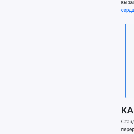
выра
серд
КА
Станд
перер