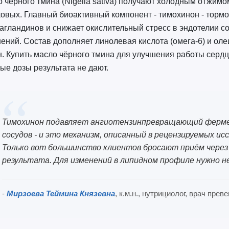
 чёрного тмина (Nigella sativa) получают холодным отжим
овых. Главный биоактивный компонент - тимохинон - торм
агландинов и снижает окислительный стресс в эндотелии с
ений. Состав дополняет линолевая кислота (омега-6) и ол
. Купить масло чёрного тмина для улучшения работы сердц
ые дозы результата не дают.
Тимохинон подавляет ангиотензинпревращающий ферме
сосудов - и это механизм, описанный в рецензируемых ис
Только вот большинство клиентов бросают приём через 
результата. Для изменений в липидном профиле нужно не
-
Мирзоева Теймина Князевна
, к.м.н., нутрициолог, врач пре