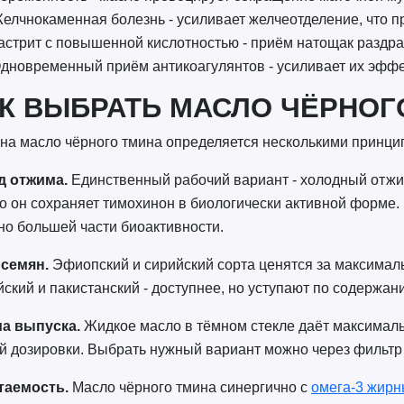
елчнокаменная болезнь - усиливает желчеотделение, что п
астрит с повышенной кислотностью - приём натощак раздра
дновременный приём антикоагулянтов - усиливает их эффе
К ВЫБРАТЬ МАСЛО ЧЁРНОГ
на масло чёрного тмина определяется несколькими принц
д отжима.
Единственный рабочий вариант - холодный отжи
о он сохраняет тимохинон в биологически активной форме.
о большей части биоактивности.
 семян.
Эфиопский и сирийский сорта ценятся за максимал
ский и пакистанский - доступнее, но уступают по содержан
а выпуска.
Жидкое масло в тёмном стекле даёт максималь
й дозировки. Выбрать нужный вариант можно через фильтр ка
таемость.
Масло чёрного тмина синергично с
омега-3 жирн