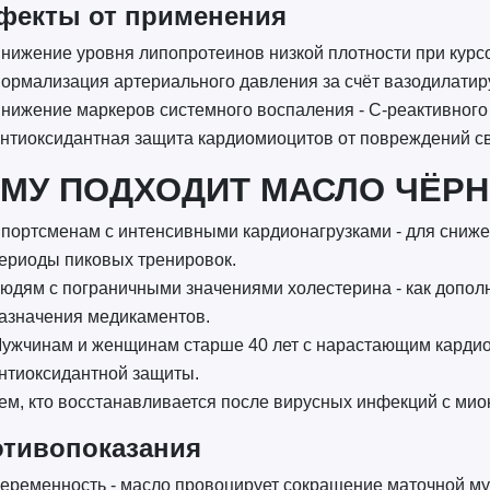
фекты от применения
нижение уровня липопротеинов низкой плотности при курс
ормализация артериального давления за счёт вазодилати
нижение маркеров системного воспаления - C-реактивного 
нтиоксидантная защита кардиомиоцитов от повреждений 
МУ ПОДХОДИТ МАСЛО ЧЁР
портсменам с интенсивными кардионагрузками - для сниже
ериоды пиковых тренировок.
юдям с пограничными значениями холестерина - как дополн
азначения медикаментов.
ужчинам и женщинам старше 40 лет с нарастающим карди
нтиоксидантной защиты.
ем, кто восстанавливается после вирусных инфекций с ми
тивопоказания
еременность - масло провоцирует сокращение маточной му