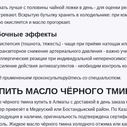
ать лучше с половины чайной ложки в день - для оценки р
гревают. Вскрытую бутылку хранить в холодильнике: при к
о окисляется и масло прогоркает.
бочные эффекты
испепсия (тошнота, тяжесть) - чаще при приёме натощак и
ранзиторное снижение артериального давления - важно уч
ллергические реакции при индивидуальной непереносимос
силение действия антикоагулянтов - необходим контроль к
д применением проконсультируйтесь со специалистом.
ПИТЬ МАСЛО ЧЁРНОГО ТМИ
 чёрного тмина купить в Алматы с доставкой в день заказа 
ьер привезёт в Медеуский или Бостандыкский район. По Каза
родукция в наличии, оригинальность подтверждена сертиф
оль. Жидкое масло чёрного тмина холодного отжима или ка