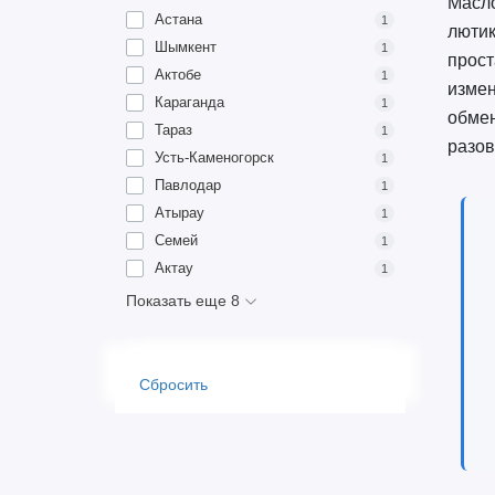
Масло
Астана
1
лютик
Шымкент
1
прост
Актобе
1
измен
Караганда
1
обмен
Тараз
1
разов
Усть-Каменогорск
1
Павлодар
1
Атырау
1
Семей
1
Актау
1
Показать еще 8
Сбросить