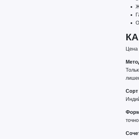
Ж
Г
О
КА
Цена 
Мето
Тольк
лишен
Сорт
Индий
Форм
точно
Соче