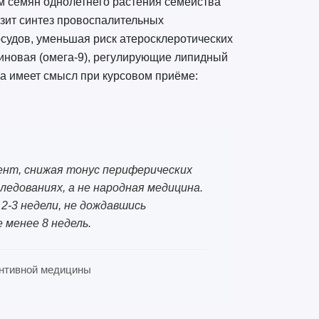
ом семян однолетнего растения семейства
озит синтез провоспалительных
осудов, уменьшая риск атеросклеротических
еиновая (омега-9), регулирующие липидный
а имеет смысл при курсовом приёме:
нт, снижая тонус периферических
следованиях, а не народная медицина.
2-3 недели, не дождавшись
 менее 8 недель.
вентивной медицины