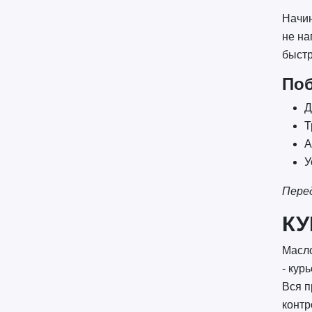
Начин
не на
быстр
По
Д
Т
А
У
Пере
КУ
Масло
- кур
Вся п
контр