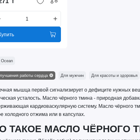
271 ₸
Купить
 Ocean
лучшения работы сердца
Для мужчин
Для красоты и здоровья
чная мышца первой сигнализирует о дефиците нужных веще
ческая усталость. Масло чёрного тмина - природная добав
рживающая кардиоваскулярную систему. Масло чёрного тми
е холодного отжима или в капсулах.
О ТАКОЕ МАСЛО ЧЁРНОГО 