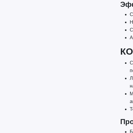
Эф
С
Н
С
А
КО
С
п
Л
н
М
а
Т
Про
Б