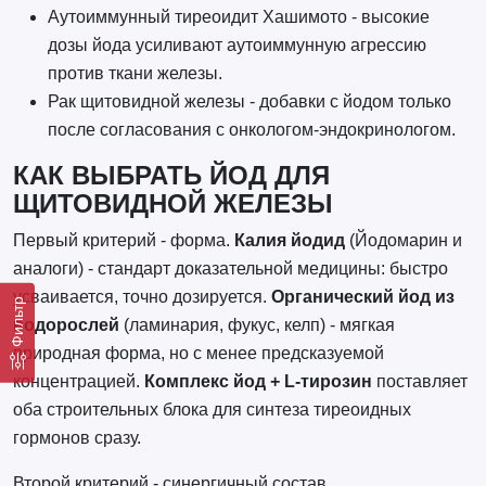
Аутоиммунный тиреоидит Хашимото - высокие
дозы йода усиливают аутоиммунную агрессию
против ткани железы.
Рак щитовидной железы - добавки с йодом только
после согласования с онкологом-эндокринологом.
КАК ВЫБРАТЬ ЙОД ДЛЯ
ЩИТОВИДНОЙ ЖЕЛЕЗЫ
Первый критерий - форма.
Калия йодид
(Йодомарин и
аналоги) - стандарт доказательной медицины: быстро
усваивается, точно дозируется.
Органический йод из
Фильтр
водорослей
(ламинария, фукус, келп) - мягкая
природная форма, но с менее предсказуемой
концентрацией.
Комплекс йод + L-тирозин
поставляет
оба строительных блока для синтеза тиреоидных
гормонов сразу.
Второй критерий - синергичный состав.