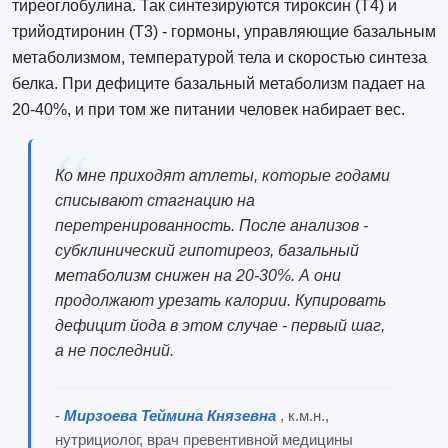
тиреоглобулина. Так синтезируются тироксин (Т4) и
трийодтиронин (Т3) - гормоны, управляющие базальным
метаболизмом, температурой тела и скоростью синтеза
белка. При дефиците базальный метаболизм падает на
20-40%, и при том же питании человек набирает вес.
Ко мне приходят атлеты, которые годами
списывают стагнацию на
перетренированность. После анализов -
субклинический гипотиреоз, базальный
метаболизм снижен на 20-30%. А они
продолжают урезать калории. Купировать
дефицит йода в этом случае - первый шаг,
а не последний.
-
Мирзоева Теймина Князевна
, к.м.н.,
нутрициолог, врач превентивной медицины