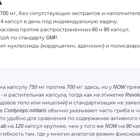
А
700 мг, без сопутствующих экстрактов и наполнител
4 капсул в день под индивидуальную задачу.
 фасовка против распространённых 60 и 90 капсул.
ША по стандарту GMP.
т нуклеозиды (кордицепин, аденозин) и полисахари
на капсулу 750 мг против 700 мг здесь, но у NOW прям
s - и растительная капсула, тогда как на этикетке Revolu
лодовое тело или мицелий) и стандартизация не заяв
 Cordyceps militaris обычно указывают часть гриба и 
что удобно для сравнения по содержанию активного 
 Lab на 120 капсул крупнее, чем у того же NOW на 90 к
т гибкость там, где у многих аналогов режим фиксир