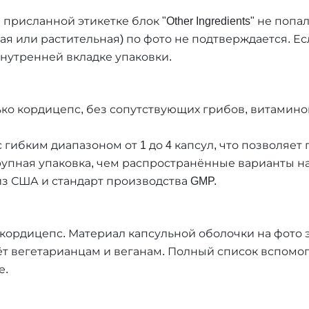
исланной этикетке блок "Other Ingredients" не попа
я или растительная) по фото не подтверждается. Есл
внутренней вкладке упаковки.
ко кордицепс, без сопутствующих грибов, витамино
с гибким диапазоном от 1 до 4 капсул, что позволяет
крупная упаковка, чем распространённые варианты на 
з США и стандарт производства GMP.
 кордицепс. Материал капсульной оболочки на фото 
ёт вегетарианцам и веганам. Полный список вспомо
е.