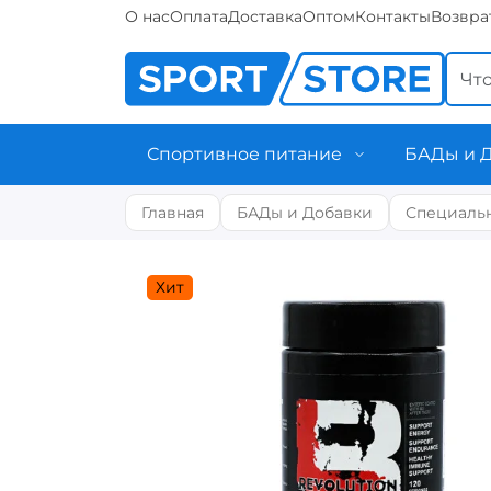
О нас
Оплата
Доставка
Оптом
Контакты
Возвра
Спортивное питание
БАДы и 
Главная
БАДы и Добавки
Специаль
Хит