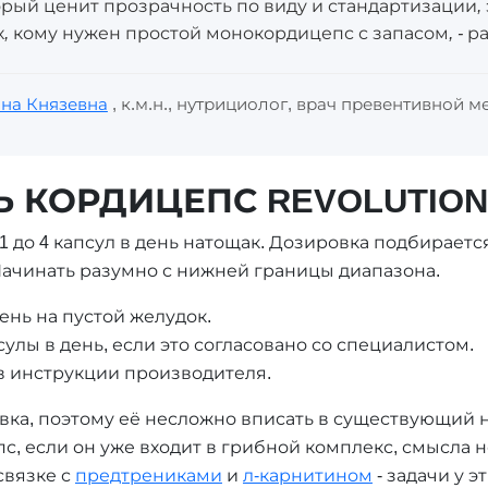
орый ценит прозрачность по виду и стандартизации,
ех, кому нужен простой монокордицепс с запасом, - р
на Князевна
, к.м.н., нутрициолог, врач превентивной 
 КОРДИЦЕПС REVOLUTION
т 1 до 4 капсул в день натощак. Дозировка подбирает
Начинать разумно с нижней границы диапазона.
ень на пустой желудок.
улы в день, если это согласовано со специалистом.
 в инструкции производителя.
авка, поэтому её несложно вписать в существующий
, если он уже входит в грибной комплекс, смысла нет
связке с
предтрениками
и
л-карнитином
- задачи у э