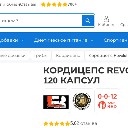
т и обмен
Отзывы
700+
Кабинет
Сра
Добавки
Диетическое питание
Спортивн
ные добавки
Грибы
Кордицепс
Кордицепс Revoluti
КОРДИЦЕПС REVO
120 КАПСУЛ
5.0
2
отзыва