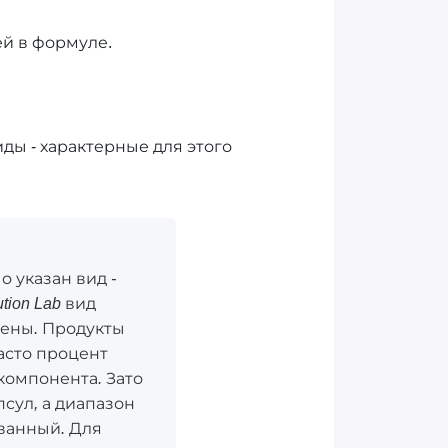
ей в формуле.
ды - характерные для этого
о указан вид -
tion Lab вид
лены. Продукты
часто процент
компонента. Зато
апсул, а диапазон
ованный. Для