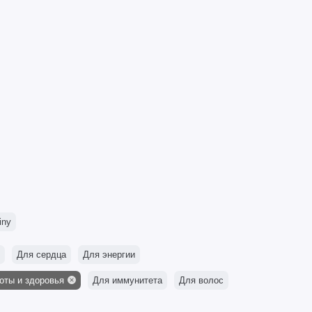
iny
Для сердца
Для энергии
оты и здоровья
Для иммунитета
Для волос