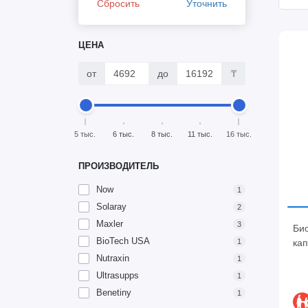
Сбросить
Уточнить
ЦЕНА
от
до
₸
5 тыс.
6 тыс.
8 тыс.
11 тыс.
16 тыс.
ПРОИЗВОДИТЕЛЬ
Now
1
Solaray
2
Maxler
3
Био
BioTech USA
кап
1
Nutraxin
1
Ultrasupps
1
Benetiny
1