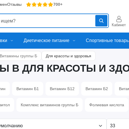
бмен
Отзывы
700+
Кабинет
вки
Диетическое питание
Спортивные товар
Витамины группы Б
Для красоты и здоровья
Ы B ДЛЯ КРАСОТЫ И ЗД
тин
Витамин Б1
Витамин Б12
Витамин Б2
Вита
зитол
Комплекс витаминов группы Б
Фолиевая кислота