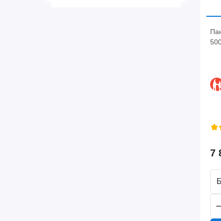
Пан
500
7 
Б