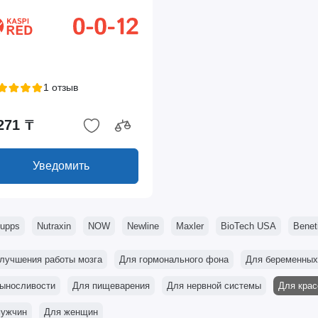
1 отзыв
271 ₸
Уведомить
Supps
Nutraxin
NOW
Newline
Maxler
BioTech USA
Benet
лучшения работы мозга
Для гормонального фона
Для беременных
ыносливости
Для пищеварения
Для нервной системы
Для крас
мужчин
Для женщин