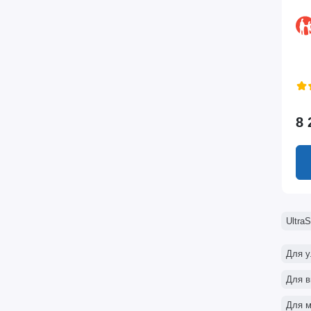
8 
Ultra
Для у
Для в
Для 