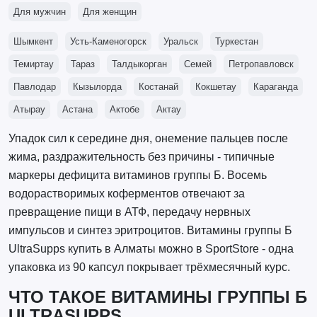
Для мужчин
Для женщин
Шымкент
Усть-Каменогорск
Уральск
Туркестан
Темиртау
Тараз
Талдыкорган
Семей
Петропавловск
Павлодар
Кызылорда
Костанай
Кокшетау
Караганда
Атырау
Астана
Актобе
Актау
Упадок сил к середине дня, онемение пальцев после
жима, раздражительность без причины - типичные
маркеры дефицита витаминов группы Б. Восемь
водорастворимых коферментов отвечают за
превращение пищи в АТФ, передачу нервных
импульсов и синтез эритроцитов. Витамины группы Б
UltraSupps купить в Алматы можно в SportStore - одна
упаковка из 90 капсул покрывает трёхмесячный курс.
ЧТО ТАКОЕ ВИТАМИНЫ ГРУППЫ Б
ULTRASUPPS