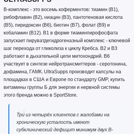
B-комплекс - это восемь коферментов: тиамин (B1),
рибофлавин (B2), ниацин (B3), пантотеновая кислота
(B5), пиридоксин (B6), биотин (B7), фолат (B9) и
кобаламин (B12). B1 в форме тиаминпирофосфата
запускает пируватдегидрогеназный комплекс - ключевой
шаг перехода от гликолиза к циклу Кребса. B2 и B3
работают в дыхательной цепи митохондрий. B6
участвует в синтезе нейротрансмиттеров - серотонина,
дофамина, ГАМК. UltraSupps производит капсулы на
площадках в США и Европе по стандарту GMP, купить
витамины группы Б для энергии и нервной системы
этого бренда можно в SportStore.
Три из четырёх клиентов с жалобами на
хроническую усталость имеют
субклинический дефицит минимум двух B-