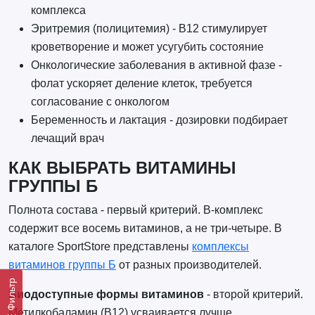
комплекса
Эритремия (полицитемия) - B12 стимулирует
кроветворение и может усугубить состояние
Онкологические заболевания в активной фазе -
фолат ускоряет деление клеток, требуется
согласование с онкологом
Беременность и лактация - дозировки подбирает
лечащий врач
КАК ВЫБРАТЬ ВИТАМИНЫ
ГРУППЫ Б
Полнота состава - первый критерий. B-комплекс
содержит все восемь витаминов, а не три-четыре. В
каталоге SportStore представлены
комплексы
витаминов группы Б
от разных производителей.
Фильтр
Биодоступные формы витаминов
- второй критерий.
Метилкобаламин (B12) усваивается лучше