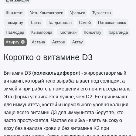
Для женщин
Шымкент
Усть-Каменогорск
Уральск
Туркестан
Темиртау
Тараз
Талдыкорган
Семей
Петропавловск
Павлодар
Кызылорда
Костанай
Кокшетау
Караганда
Атырау
Астана
Актобе
Актау
Коротко о витамине D3
Витамин D3 (
холекальциферол
) - жирорастворимый
витамин, который тело вырабатывает под солнцем, а
зимой и при работе в помещении его почти всегда мало.
Эта форма усваивается лучше, чем D2. Её принимают
для иммунитета, костей и нормального уровня кальция;
чаще всего витамин Д3 для иммунитета берут те, кто
часто простужается. Частая ошибка - взять высокую
дозу без анализа крови и без витамина K2 при