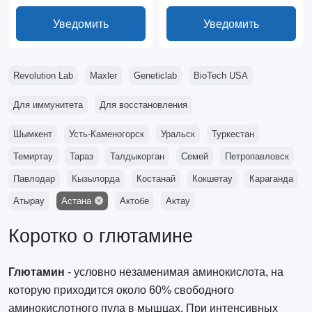
Уведомить
Уведомить
Revolution Lab
Maxler
Geneticlab
BioTech USA
Для иммунитета
Для восстановления
Шымкент
Усть-Каменогорск
Уральск
Туркестан
Темиртау
Тараз
Талдыкорган
Семей
Петропавловск
Павлодар
Кызылорда
Костанай
Кокшетау
Караганда
Атырау
Астана
Актобе
Актау
Коротко о глютамине
Глютамин
- условно незаменимая аминокислота, на
которую приходится около 60% свободного
аминокислотного пула в мышцах. При интенсивных