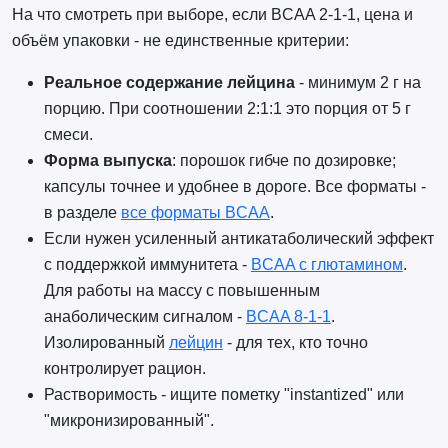
На что смотреть при выборе, если BCAA 2-1-1, цена и
объём упаковки - не единственные критерии:
Реальное содержание лейцина
- минимум 2 г на
порцию. При соотношении 2:1:1 это порция от 5 г
смеси.
Форма выпуска
: порошок гибче по дозировке;
капсулы точнее и удобнее в дороге. Все форматы -
в разделе
все форматы BCAA
.
Если нужен усиленный антикатаболический эффект
с поддержкой иммунитета -
BCAA с глютамином
.
Для работы на массу с повышенным
анаболическим сигналом -
BCAA 8-1-1
.
Изолированный
лейцин
- для тех, кто точно
контролирует рацион.
Растворимость - ищите пометку "instantized" или
"микронизированный".