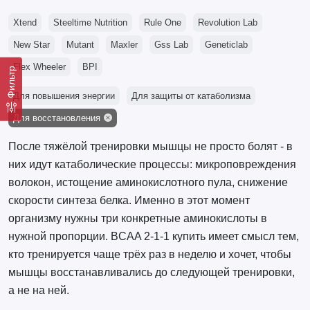
Xtend
Steeltime Nutrition
Rule One
Revolution Lab
New Star
Mutant
Maxler
Gss Lab
Geneticlab
Flex Wheeler
BPI
Фильтр
Для повышения энергии
Для защиты от катаболизма
Для восстановления
После тяжёлой тренировки мышцы не просто болят - в
них идут катаболические процессы: микроповреждения
волокон, истощение аминокислотного пула, снижение
скорости синтеза белка. Именно в этот момент
организму нужны три конкретные аминокислоты в
нужной пропорции. BCAA 2-1-1 купить имеет смысл тем,
кто тренируется чаще трёх раз в неделю и хочет, чтобы
мышцы восстанавливались до следующей тренировки,
а не на ней.