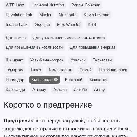
WTF Labz
Universal Nutrition
Ronnie Coleman
Revolution Lab
Maxler
Mammoth
Kevin Levrone
Insane Labz
Gss Lab
Flex Wheeler
BSN
Для пампа
Для увеличения силовых показателей
Для повышения выносливости
Для повышения энергии
Шымкент
Усть-Каменогорск
Уральск
Туркестан
Темиртау
Тараз
Талдыкорган
Семей
Петропавловск
Павлодар
Кызылорда
Костанай
Кокшетау
Караганда
Атырау
Астана
Актобе
Актау
Коротко о предтренике
Предтреник
пьют перед нагрузкой, чтобы поднять
энергию, концентрацию и выносливость на тренировке.
В стимулирующих формулах работают кофеин и бета-