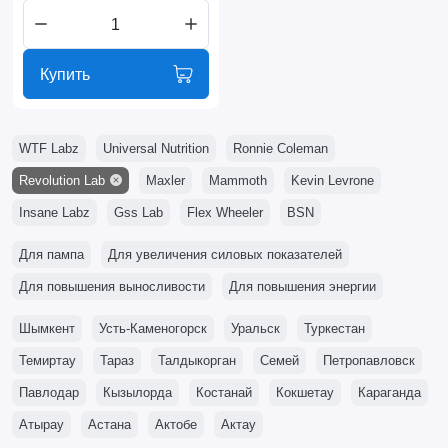
Купить
WTF Labz
Universal Nutrition
Ronnie Coleman
Revolution Lab
Maxler
Mammoth
Kevin Levrone
Insane Labz
Gss Lab
Flex Wheeler
BSN
Для пампа
Для увеличения силовых показателей
Для повышения выносливости
Для повышения энергии
Шымкент
Усть-Каменогорск
Уральск
Туркестан
Темиртау
Тараз
Талдыкорган
Семей
Петропавловск
Павлодар
Кызылорда
Костанай
Кокшетау
Караганда
Атырау
Астана
Актобе
Актау