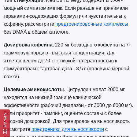
Тип стимуляции.
Red Bull Energy содержит DMAA -
мощный симпатомиметик. Если раньше не принимали
геранамин-содержащих формул или чувствительны к
кофеину, рассмотрите
предтренировочные комплексы
без DMAA в общем каталоге.
Дозировка кофеина.
220 мг безводного кофеина на 7-
граммовую порцию - высокая концентрация. Для
атлетов весом до 70 кг с низкой толерантностью к
стимуляторам стартовая доза - 3,5 г (половина мерной
ложки).
Целевые аминокислоты.
Цитруллин малат 2000 мг
находится на нижней границе клинической
эффективности (рабочий диапазон - от 3000 до 6000 мг).
Если приоритет - пампинг, оцените составы с более
Фильтр
высокой дозировкой. Для тренировок на выносливость
посмотрите
предтреники для выносливости
с