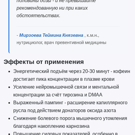
половины дозы - и не превышайте
рекомендованную ни при каких
обстоятельствах.
-
Мирзоева Теймина Князевна
, к.м.н.,
нутрициолог, врач превентивной медицины
Эффекты от применения
Энергетический подъём через 20-30 минут - кофеин
достигает пика концентрации в плазме крови
Усиление нейромышечной связи и ментальной
концентрации за счёт тирозина и DMAA
Выраженный пампинг - расширение капиллярного
русла под действием донаторов оксида азота
Снижение болевого порога мышечного утомления
благодаря накоплению карнозина
Повышение силовых показателей, особенно в