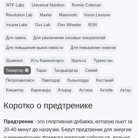
WTF Labz
Universal Nutrition
Ronnie Coleman
Revolution Lab
Maxler
Mammoth
Kevin Levrone
Insane Labz
Gss Lab
Flex Wheeler
BSN
Для пампа
Для увеличения силовых показателей
Для повышения выносливости
Для повышения энергии
Шымкент
Усть-Каменогорск
Уральск
Туркестан
Темиртау
Тараз
Талдыкорган
Семей
Петропавловск
Павлодар
Кызылорда
Костанай
Кокшетау
Караганда
Атырау
Астана
Актобе
Актау
Коротко о предтренике
Предтреник
- это спортивная добавка, которую пьют за
20-40 минут до нагрузки. Берут предтреник для энергии
и концентрации: формула помогает собраться, дольше