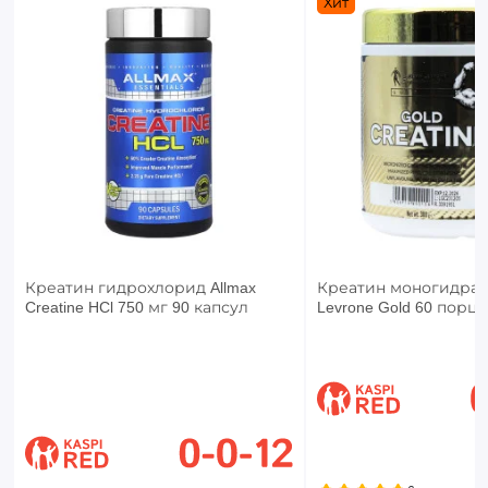
Хит
Креатин гидрохлорид Allmax
Креатин моногидрат 
Creatine HCl 750 мг 90 капсул
Levrone Gold 60 порци