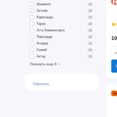
Шымкент
13
Актобе
13
Караганда
13
Тараз
13
Усть-Каменогорск
13
Павлодар
10
13
Атырау
13
Семей
13
Актау
13
Показать еще 8
Сбросить
Хи