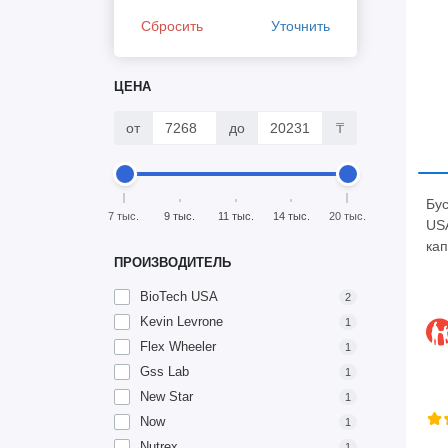
Сбросить
Уточнить
ЦЕНА
от
до
₸
Бус
7 тыс.
9 тыс.
11 тыс.
14 тыс.
20 тыс.
USA
кап
ПРОИЗВОДИТЕЛЬ
BioTech USA
2
Kevin Levrone
1
Flex Wheeler
1
Gss Lab
1
New Star
1
Now
1
Nutrex
1