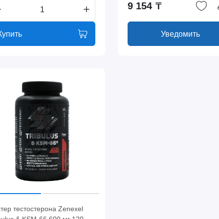
9 154 ₸
Купить
Уведомить
тер тестостерона Zenexel