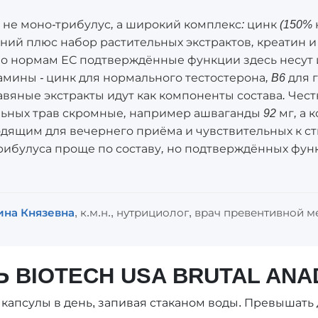
 это не моно-трибулус, а широкий комплекс: цинк (150
гний плюс набор растительных экстрактов, креатин и
 По нормам ЕС подтверждённые функции здесь несут
мины - цинк для нормального тестостерона, B6 для
равяные экстракты идут как компоненты состава. Чес
ьных трав скромные, например ашваганды 92 мг, а 
дящим для вечернего приёма и чувствительных к с
трибулуса проще по составу, но подтверждённых фу
ина Князевна
, к.м.н., нутрициолог, врач превентивной 
BIOTECH USA BRUTAL ANA
капсулы в день, запивая стаканом воды. Превышать 