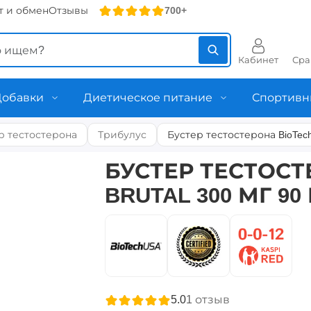
т и обмен
Отзывы
700+
Кабинет
Сра
Добавки
Диетическое питание
Спортивн
р тестостерона
Трибулус
Бустер тестостерона BioTech 
БУСТЕР ТЕСТОСТ
BRUTAL 300 МГ 9
5.0
1
отзыв