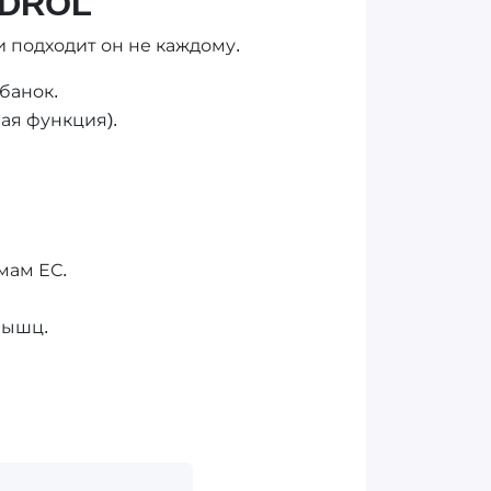
ADROL
 подходит он не каждому.
банок.
ая функция).
мам ЕС.
мышц.