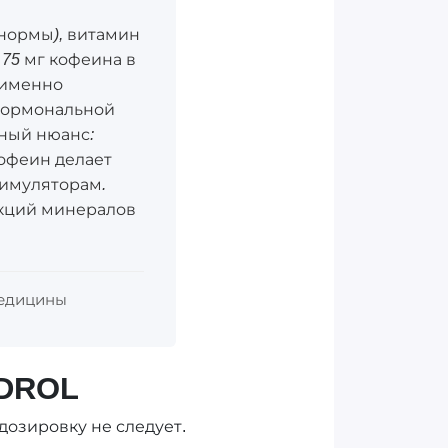
% нормы), витамин
 75 мг кофеина в
 именно
 гормональной
тный нюанс:
кофеин делает
тимуляторам.
нкций минералов
медицины
DROL
дозировку не следует.