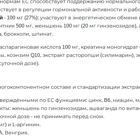
по нормам ЕС способствует поддержанию нормального
 участвует в регуляции гормональной активности и ра
й
- 100 мг (27%); участвуют в энергетическом обмене
тник 500 мг, женьшень 100 мг (20 мг гинзенозидов), 
а, брокколи, шпинат.
парагиновая кислота 100 мг, креатина моногидрат (5
аны, коэнзим Q10, экстракт расторопши (силимарин), э
суточной дозе).
ногокомпонентном составе и стандартизации экстрак
верждёнными по ЕС функциями: цинк, B6, ниацин, м
ты: женьшень по гинзенозидам, ашваганда по витан
точной дозе - не принимать перед сном.
мг) и L-аргинин.
A, Венгрия.