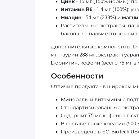
Цинк
- 15 мг (150% нормы); 
Витамин B6
- 1.4 мг (100%);
Ниацин
- 54 мг (338%) и
магни
Растительные экстракты: пажи
бакопа, со пальметто, крапив
Дополнительные компоненты: D-ас
мг, таурин 288 мг, экстракт гуар
L-орнитин, кофеин (всего 75 мг в 
Особенности
Отличие продукта - в широком м
Минералы и витамины с подт
Стандартизированные экстрак
Содержит 75 мг кофеина в су
В составе также креатин (500 
Произведено в ЕС: BioTech US