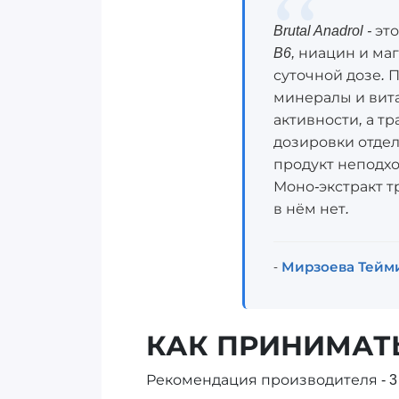
Brutal Anadrol -
B6, ниацин и ма
суточной дозе.
минералы и вита
активности, а т
дозировки отдел
продукт неподхо
Моно-экстракт 
в нём нет.
-
Мирзоева Тейм
КАК ПРИНИМАТЬ 
Рекомендация производителя - 3 