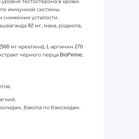
 уровня тестостерона в крови.
боте иммунной системы.
 и снижении усталости.
ашваганда 92 мг, мака, родиола,
00 мг креатина), L-аргинин 270
кстракт чёрного перца BioPerine,
тов.
агний.
олидам, бакопа по бакозидам.