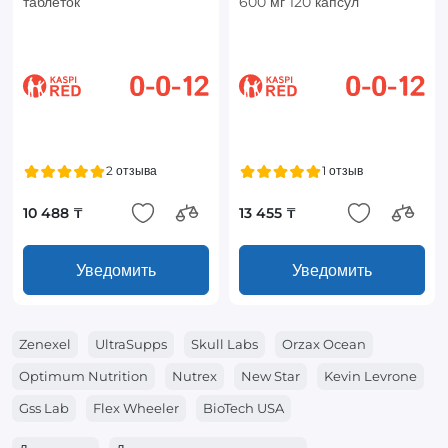
таблеток
600 мг 120 капсул
2 отзыва
1 отзыв
10 488 ₸
13 455 ₸
Уведомить
Уведомить
Zenexel
UltraSupps
Skull Labs
Orzax Ocean
Optimum Nutrition
Nutrex
New Star
Kevin Levrone
Gss Lab
Flex Wheeler
BioTech USA