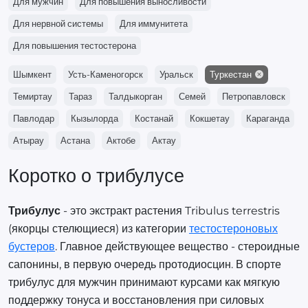
Для мужчин
Для повышения выносливости
Для нервной системы
Для иммунитета
Для повышения тестостерона
Шымкент
Усть-Каменогорск
Уральск
Туркестан
Темиртау
Тараз
Талдыкорган
Семей
Петропавловск
Павлодар
Кызылорда
Костанай
Кокшетау
Караганда
Атырау
Астана
Актобе
Актау
Коротко о трибулусе
Трибулус
- это экстракт растения Tribulus terrestris
(якорцы стелющиеся) из категории
тестостероновых
бустеров
. Главное действующее вещество - стероидные
сапонины, в первую очередь протодиосцин. В спорте
трибулус для мужчин принимают курсами как мягкую
поддержку тонуса и восстановления при силовых