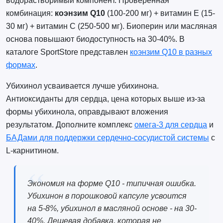
водорастворимый компонент. Проверенная
комбинация:
коэнзим Q10
(100-200 мг) + витамин E (15-
30 мг) + витамин C (250-500 мг). Биоперин или масляная
основа повышают биодоступность на 30-40%. В
каталоге SportStore представлен
коэнзим Q10 в разных
формах
.
Убихинол усваивается лучше убихинона.
Антиоксиданты для сердца, цена которых выше из-за
формы убихинола, оправдывают вложения
результатом. Дополните комплекс
омега-3 для сердца
и
БАДами для поддержки сердечно-сосудистой системы
с
L-карнитином.
Экономия на форме Q10 - типичная ошибка.
Убихинон в порошковой капсуле усвоится
на 5-8%, убихинол в масляной основе - на 30-
40%. Дешевая добавка, которая не