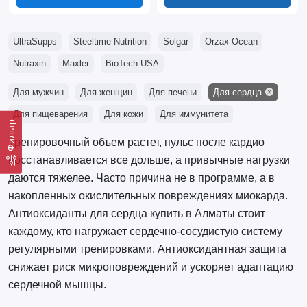
UltraSupps
Steeltime Nutrition
Solgar
Orzax Ocean
Nutraxin
Maxler
BioTech USA
Для мужчин
Для женщин
Для печени
Для сердца
Для пищеварения
Для кожи
Для иммунитета
Фильтр
Тренировочный объем растет, пульс после кардио
восстанавливается все дольше, а привычные нагрузки
даются тяжелее. Часто причина не в программе, а в
накопленных окислительных повреждениях миокарда.
Антиоксиданты для сердца купить в Алматы стоит
каждому, кто нагружает сердечно-сосудистую систему
регулярными тренировками. Антиоксидантная защита
снижает риск микроповреждений и ускоряет адаптацию
сердечной мышцы.