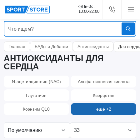
Пн-Вс:
10:00
22:00
Главная
БАДы и Добавки
Антиоксиданты
Для сердц
АНТИОКСИДАНТЫ ДЛЯ
СЕРДЦА
N-ацетилцистеин (NAC)
Альфа липоевая кислота
Глутатион
Кверцетин
Коэнзим Q10
ещё +2