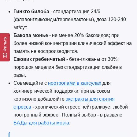
Гинкго билоба
- стандартизация 24/6
(флавонгликозиды/терпенлактоны), доза 120-240
мг/сут.
Бакопа монье
- не менее 20% бакозидов; при
Фильтр
более низкой концентрации клинический эффект на
память не воспроизводится.
Ежовик гребенчатый
- бета-глюканы от 30%;
порошок мицелия без стандартизации слабее в
разы.
Совмещайте с
ноотропами в капсулах
для
холинергической поддержки; при высоком
кортизоле добавляйте
экстракты для снятия
стресса
- хронический стресс нейтрализует любой
ноотропный эффект. Полный выбор - в разделе
БАДы для работы мозга
.