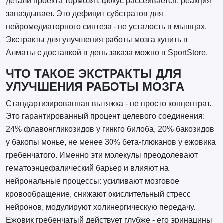
детали проекта тормозят, фокус рассеивается, реакция
запаздывает. Это дефицит субстратов для
нейромедиаторного синтеза - не усталость в мышцах.
Экстракты для улучшения работы мозга купить в
Алматы с доставкой в день заказа можно в SportStore.
ЧТО ТАКОЕ ЭКСТРАКТЫ ДЛЯ
УЛУЧШЕНИЯ РАБОТЫ МОЗГА
Стандартизированная вытяжка - не просто концентрат.
Это гарантированный процент целевого соединения:
24% флавонгликозидов у гинкго билоба, 20% бакозидов
у бакопы монье, не менее 30% бета-глюканов у ежовика
гребенчатого. Именно эти молекулы преодолевают
гематоэнцефалический барьер и влияют на
нейрональные процессы: усиливают мозговое
кровообращение, снижают окислительный стресс
нейронов, модулируют холинергическую передачу.
Ежовик гребенчатый действует глубже - его эринацины