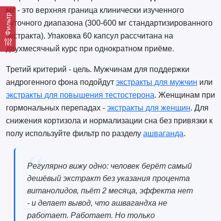
мг
- это верхняя граница клинически изученного
Фильтр
суточного диапазона (300-600 мг стандартизированного
экстракта). Упаковка 60 капсул рассчитана на
двухмесячный курс при однократном приёме.
Третий критерий - цель. Мужчинам для поддержки
андрогенного фона подойдут
экстракты для мужчин
или
экстракты для повышения тестостерона
. Женщинам при
гормональных перепадах -
экстракты для женщин
. Для
снижения кортизола и нормализации сна без привязки к
полу используйте фильтр по разделу
ашваганда
.
Регулярно вижу одно: человек берёт самый
дешёвый экстракт без указания процента
витанолидов, пьёт 2 месяца, эффекта нет
- и делает вывод, что ашвагандха не
работает. Работает. Но только