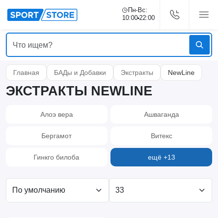
Пн-Вс:
10:00
22:00
Главная
БАДы и Добавки
Экстракты
NewLine
ЭКСТРАКТЫ NEWLINE
Алоэ вера
Ашваганда
Бергамот
Витекс
Гинкго билоба
ещё +13