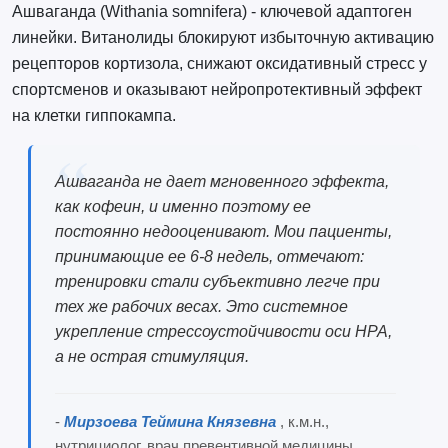
Ашваганда (Withania somnifera) - ключевой адаптоген
линейки. Витанолиды блокируют избыточную активацию
рецепторов кортизола, снижают оксидативный стресс у
спортсменов и оказывают нейропротективный эффект
на клетки гиппокампа.
Ашваганда не дает мгновенного эффекта,
как кофеин, и именно поэтому ее
постоянно недооценивают. Мои пациенты,
принимающие ее 6-8 недель, отмечают:
тренировки стали субъективно легче при
тех же рабочих весах. Это системное
укрепление стрессоустойчивости оси HPA,
а не острая стимуляция.
-
Мирзоева Теймина Князевна
, к.м.н.,
нутрициолог, врач превентивной медицины