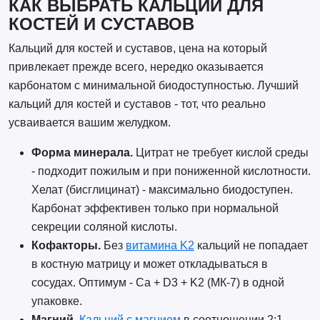
КАК ВЫБРАТЬ КАЛЬЦИЙ ДЛЯ
КОСТЕЙ И СУСТАВОВ
Кальций для костей и суставов, цена на который
привлекает прежде всего, нередко оказывается
карбонатом с минимальной биодоступностью. Лучший
кальций для костей и суставов - тот, что реально
усваивается вашим желудком.
Форма минерала.
Цитрат не требует кислой среды
- подходит пожилым и при пониженной кислотности.
Хелат (бисглицинат) - максимально биодоступен.
Карбонат эффективен только при нормальной
секреции соляной кислоты.
Кофакторы.
Без
витамина K2
кальций не попадает
в костную матрицу и может откладываться в
сосудах. Оптимум - Ca + D3 + K2 (МК-7) в одной
упаковке.
Магний.
Кальций с магнием
в соотношении 2:1