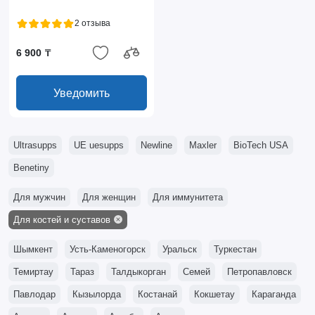
2 отзыва
6 900 ₸
Уведомить
Ultrasupps
UE uesupps
Newline
Maxler
BioTech USA
Benetiny
Для мужчин
Для женщин
Для иммунитета
Для костей и суставов
Шымкент
Усть-Каменогорск
Уральск
Туркестан
Темиртау
Тараз
Талдыкорган
Семей
Петропавловск
Павлодар
Кызылорда
Костанай
Кокшетау
Караганда