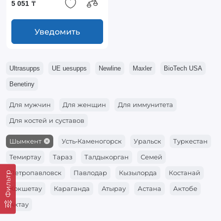
5 051 ₸
Уведомить
Ultrasupps
UE uesupps
Newline
Maxler
BioTech USA
Benetiny
Для мужчин
Для женщин
Для иммунитета
Для костей и суставов
Шымкент
Усть-Каменогорск
Уральск
Туркестан
Темиртау
Тараз
Талдыкорган
Семей
Петропавловск
Павлодар
Кызылорда
Костанай
Фильтр
Кокшетау
Караганда
Атырау
Астана
Актобе
Актау