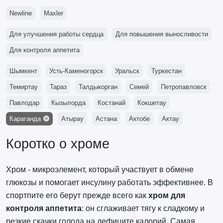
Newline
Maxler
Для улучшения работы сердца
Для повышения выносливости
Для контроля аппетита
Шымкент
Усть-Каменогорск
Уральск
Туркестан
Темиртау
Тараз
Талдыкорган
Семей
Петропавловск
Павлодар
Кызылорда
Костанай
Кокшетау
Караганда
Атырау
Астана
Актобе
Актау
Коротко о хроме
Хром - микроэлемент, который участвует в обмене
глюкозы и помогает инсулину работать эффективнее. В
спортпите его берут прежде всего как
хром для
контроля аппетита
: он сглаживает тягу к сладкому и
резкие скачки голода на дефиците калорий. Самая