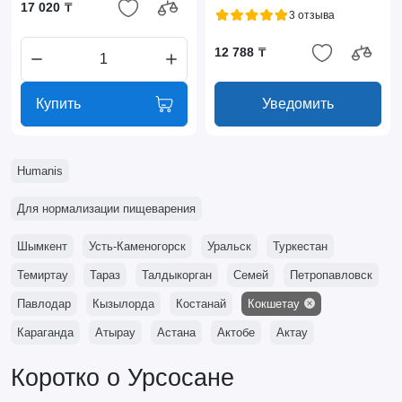
17 020 ₸
3 отзыва
12 788 ₸
Купить
Уведомить
Humanis
Для нормализации пищеварения
Шымкент
Усть-Каменогорск
Уральск
Туркестан
Темиртау
Тараз
Талдыкорган
Семей
Петропавловск
Павлодар
Кызылорда
Костанай
Кокшетау
Караганда
Атырау
Астана
Актобе
Актау
Коротко о Урсосане