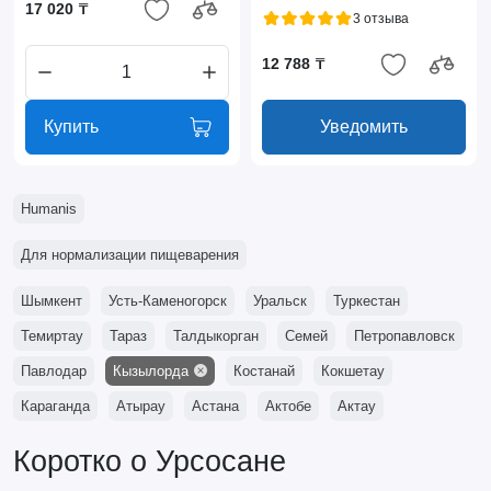
17 020 ₸
3 отзыва
12 788 ₸
Купить
Уведомить
Humanis
Для нормализации пищеварения
Шымкент
Усть-Каменогорск
Уральск
Туркестан
Темиртау
Тараз
Талдыкорган
Семей
Петропавловск
Павлодар
Кызылорда
Костанай
Кокшетау
Караганда
Атырау
Астана
Актобе
Актау
Коротко о Урсосане