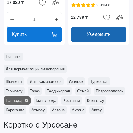
17 020 ₸
3 отзыва
12 788 ₸
Купить
Уведомить
Humanis
Для нормализации пищеварения
Шымкент
Усть-Каменогорск
Уральск
Туркестан
Темиртау
Тараз
Талдыкорган
Семей
Петропавловск
Павлодар
Кызылорда
Костанай
Кокшетау
Караганда
Атырау
Астана
Актобе
Актау
Коротко о Урсосане