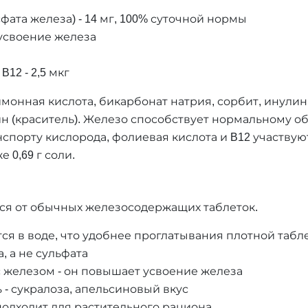
фата железа) - 14 мг, 100% суточной нормы
 усвоение железа
B12 - 2,5 мкг
онная кислота, бикарбонат натрия, сорбит, инулин,
 (краситель). Железо способствует нормальному о
спорту кислорода, фолиевая кислота и B12 участвую
 0,69 г соли.
ся от обычных железосодержащих таблеток.
ся в воде, что удобнее проглатывания плотной табл
 а не сульфата
с железом - он повышает усвоение железа
 - сукралоза, апельсиновый вкус
одходит для растительного рациона