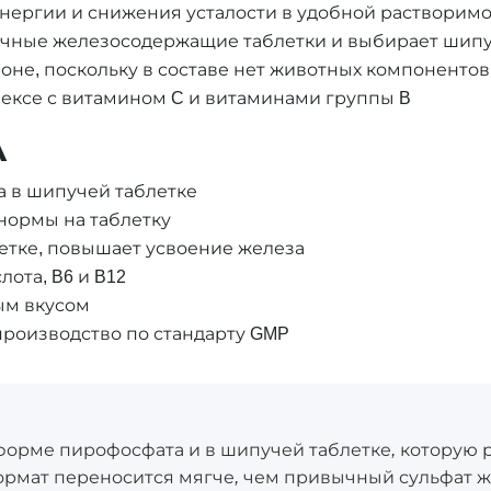
энергии и снижения усталости в удобной растворим
бычные железосодержащие таблетки и выбирает шип
не, поскольку в составе нет животных компонентов
плексе с витамином C и витаминами группы B
А
 в шипучей таблетке
 нормы на таблетку
летке, повышает усвоение железа
ота, B6 и B12
ым вкусом
производство по стандарту GMP
форме пирофосфата и в шипучей таблетке, которую 
ормат переносится мягче, чем привычный сульфат ж