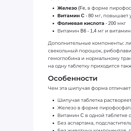
Железо
(Fe, в форме пирофос
Витамин C
- 80 мг, повышает
Фолиевая кислота
- 200 мкг
Витамин B6 - 1,4 мг и витамин 
Дополнительные компоненты: лим
свекольный порошок, рибофлавин
гемоглобина и нормальному тран
на одну таблетку приходится также
Особенности
Чем эта шипучая форма отличает
Шипучая таблетка растворяет
Железо в форме пирофосфата,
Витамин C в одной таблетке 
Без аспартама, подсластитель
Без животных компонентов, п