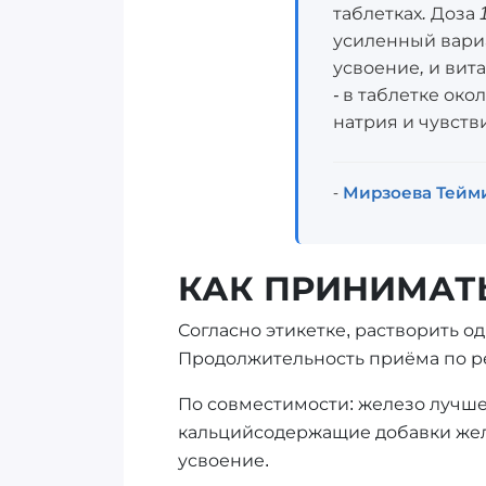
таблетках. Доза
усиленный вариа
усвоение, и ви
- в таблетке око
натрия и чувств
-
Мирзоева Тейм
КАК ПРИНИМАТЬ
Согласно этикетке, растворить од
Продолжительность приёма по ре
По совместимости: железо лучше 
кальцийсодержащие добавки жела
усвоение.