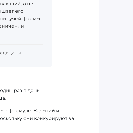
ивающий, а не
ышает его
а шипучей формы
граничении
 медицины
один раз в день.
ца.
ь в формуле. Кальций и
оскольку они конкурируют за