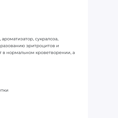
 ароматизатор, сукралоза,
бразованию эритроцитов и
т в нормальном кроветворении, а
етки