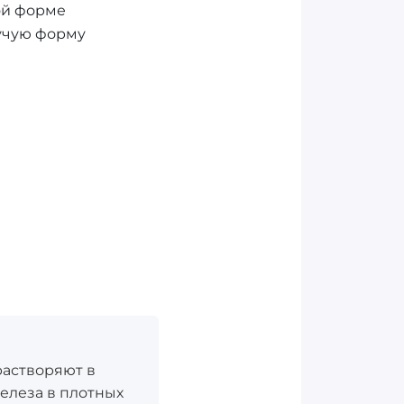
ой форме
учую форму
растворяют в
елеза в плотных