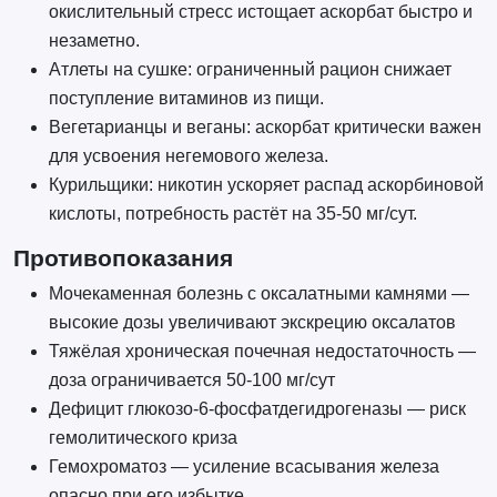
окислительный стресс истощает аскорбат быстро и
незаметно.
Атлеты на сушке: ограниченный рацион снижает
поступление витаминов из пищи.
Вегетарианцы и веганы: аскорбат критически важен
для усвоения негемового железа.
Курильщики: никотин ускоряет распад аскорбиновой
кислоты, потребность растёт на 35-50 мг/сут.
Противопоказания
Мочекаменная болезнь с оксалатными камнями —
высокие дозы увеличивают экскрецию оксалатов
Тяжёлая хроническая почечная недостаточность —
доза ограничивается 50-100 мг/сут
Дефицит глюкозо-6-фосфатдегидрогеназы — риск
гемолитического криза
Гемохроматоз — усиление всасывания железа
опасно при его избытке