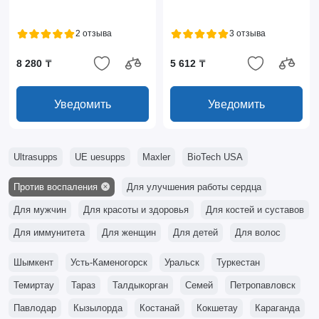
2 отзыва
3 отзыва
8 280 ₸
5 612 ₸
Уведомить
Уведомить
Ultrasupps
UE uesupps
Maxler
BioTech USA
Против воспаления
Для улучшения работы сердца
Для мужчин
Для красоты и здоровья
Для костей и суставов
Для иммунитета
Для женщин
Для детей
Для волос
Шымкент
Усть-Каменогорск
Уральск
Туркестан
Темиртау
Тараз
Талдыкорган
Семей
Петропавловск
Павлодар
Кызылорда
Костанай
Кокшетау
Караганда