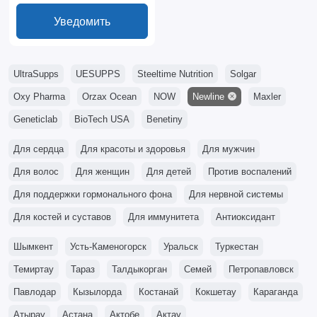
Уведомить
UltraSupps
UESUPPS
Steeltime Nutrition
Solgar
Oxy Pharma
Orzax Ocean
NOW
Newline
Maxler
Geneticlab
BioTech USA
Benetiny
Для сердца
Для красоты и здоровья
Для мужчин
Для волос
Для женщин
Для детей
Против воспалений
Для поддержки гормонального фона
Для нервной системы
Для костей и суставов
Для иммунитета
Антиоксидант
Шымкент
Усть-Каменогорск
Уральск
Туркестан
Темиртау
Тараз
Талдыкорган
Семей
Петропавловск
Павлодар
Кызылорда
Костанай
Кокшетау
Караганда
Атырау
Астана
Актобе
Актау