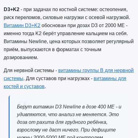
D3+K2
- при задачах по костной системе: остеопения,
риск переломов, силовые нагрузки с осевой нагрузкой.
Витамин D3+K2
обоснован при дозах D3 от 2000 МЕ -
именно тогда K2 берёт управление кальцием на себя.
Витамины Newline, цена которых позволяет регулярный
приём, выпускаются в форматах с точным
дозированием.
Для нервной системы -
витамины группы B для нервной
системы
. Для суставов при нагрузках -
витамины для
костей и суставов
.
Берут витамин D3 Newline в дозе 400 МЕ - и
удивляются, что анализ не меняется. Это
доза от рахита для грудного ребёнка,
взрослому не даст ничего. При дефиците
нужны 2000-5000 МЕ под контролем