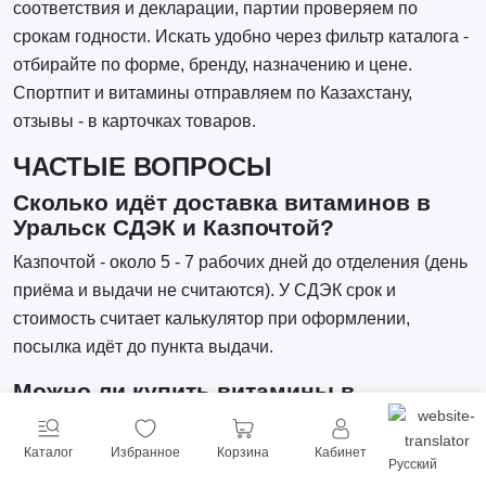
соответствия и декларации, партии проверяем по
срокам годности. Искать удобно через фильтр каталога -
отбирайте по форме, бренду, назначению и цене.
Спортпит и витамины отправляем по Казахстану,
отзывы - в карточках товаров.
ЧАСТЫЕ ВОПРОСЫ
Сколько идёт доставка витаминов в
Уральск СДЭК и Казпочтой?
Казпочтой - около 5 - 7 рабочих дней до отделения (день
приёма и выдачи не считаются). У СДЭК срок и
стоимость считает калькулятор при оформлении,
посылка идёт до пункта выдачи.
Можно ли купить витамины в
рассрочку Kaspi?
Да, при оформлении доступны рассрочка и кредит
Каталог
Избранное
Корзина
Кабинет
Русский
Kaspi, оплата картой или через Kaspi онлайн. Заказ