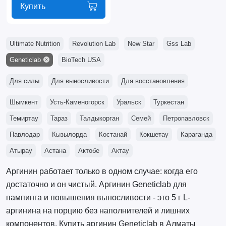
Купить
Ultimate Nutrition
Revolution Lab
New Star
Gss Lab
Geneticlab
BioTech USA
Для силы
Для выносливости
Для восстановления
Шымкент
Усть-Каменогорск
Уральск
Туркестан
Темиртау
Тараз
Талдыкорган
Семей
Петропавловск
Павлодар
Кызылорда
Костанай
Кокшетау
Караганда
Атырау
Астана
Актобе
Актау
Аргинин работает только в одном случае: когда его
достаточно и он чистый. Аргинин Geneticlab для
пампинга и повышения выносливости - это 5 г L-
аргинина на порцию без наполнителей и лишних
компонентов. Купить аргинин Geneticlab в Алматы