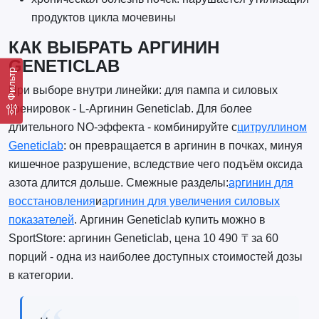
продуктов цикла мочевины
КАК ВЫБРАТЬ АРГИНИН
GENETICLAB
Фильтр
При выборе внутри линейки: для пампа и силовых
тренировок - L-Аргинин Geneticlab. Для более
длительного NO-эффекта - комбинируйте с
цитруллином
Geneticlab
: он превращается в аргинин в почках, минуя
кишечное разрушение, вследствие чего подъём оксида
азота длится дольше. Смежные разделы:
аргинин для
восстановления
и
аргинин для увеличения силовых
показателей
. Аргинин Geneticlab купить можно в
SportStore: аргинин Geneticlab, цена 10 490 ₸ за 60
порций - одна из наиболее доступных стоимостей дозы
в категории.