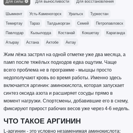
Для силы
Для выносливости
Для восстановления
Шымкент
Усть-Каменогорск
Уральск
Туркестан
Темиртау
Тараз
Талдыкорган
Семей
Петропавловск
Павлодар
Кызылорда
Костанай
Кокшетау
Караганда
Атырау
Астана
Актобе
Актау
Жим лёжа застрял на одной отметке уже два месяца, а
памп после тяжёлых подходов едва ощутим. Чаще
всего проблема не в программе - мышцы просто
недополучают кровь во время работы. Именно здесь
включается аргинин: аминокислота, которая запускает
синтез оксида азота и расширяет сосуды прямо в
момент нагрузки. Спортсмены, добавившие его в схему,
фиксируют прирост рабочих весов уже через 4-6 недель.
ЧТО ТАКОЕ АРГИНИН
L-аргинин - это условно незаменимая аминокислота: