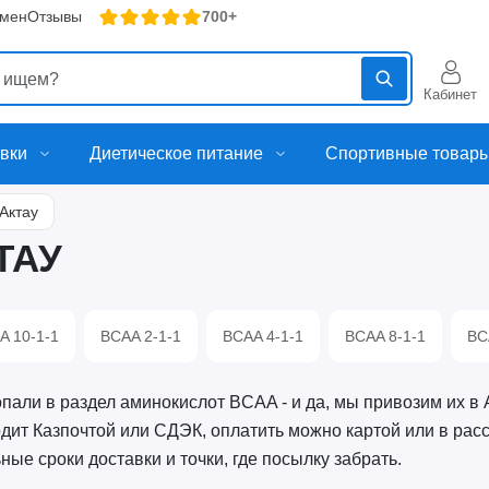
бмен
Отзывы
700+
Кабинет
вки
Диетическое питание
Спортивные товар
Актау
ТАУ
A 10-1-1
BCAA 2-1-1
BCAA 4-1-1
BCAA 8-1-1
BC
пали в раздел аминокислот BCAA - и да, мы привозим их в А
дит Казпочтой или СДЭК, оплатить можно картой или в расс
ные сроки доставки и точки, где посылку забрать.