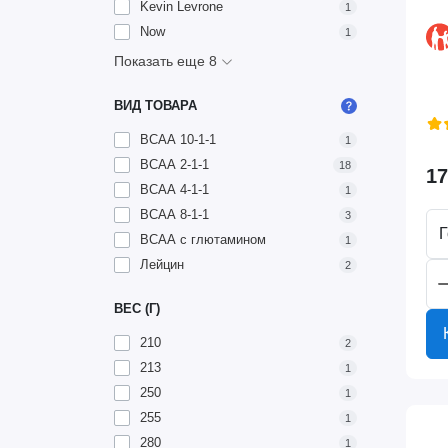
Kevin Levrone
1
Now
1
Показать еще 8
ВИД ТОВАРА
BCAA 10-1-1
1
BCAA 2-1-1
18
17
BCAA 4-1-1
1
BCAA 8-1-1
3
Г
BCAA с глютамином
1
Лейцин
2
ВЕС (Г)
210
2
213
1
250
1
255
1
280
1