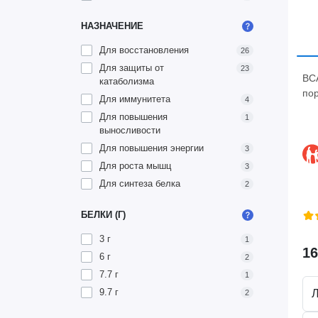
НАЗНАЧЕНИЕ
Для восстановления
26
Для защиты от
23
BCA
катаболизма
пор
Для иммунитета
4
Для повышения
1
выносливости
Для повышения энергии
3
Для роста мышц
3
Для синтеза белка
2
БЕЛКИ (Г)
3 г
1
16
6 г
2
7.7 г
1
9.7 г
2