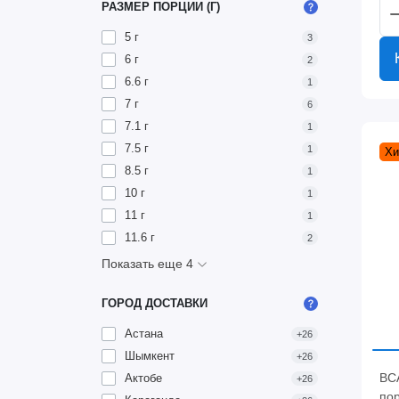
РАЗМЕР ПОРЦИИ (Г)
5 г
3
6 г
2
6.6 г
1
7 г
6
7.1 г
1
7.5 г
1
Хи
8.5 г
1
10 г
1
11 г
1
11.6 г
2
Показать еще 4
ГОРОД ДОСТАВКИ
Астана
+26
Шымкент
+26
BCA
Актобе
+26
пор