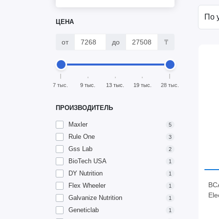
ЦЕНА
от
до
₸
7 тыс.
9 тыс.
13 тыс.
19 тыс.
28 тыс.
ПРОИЗВОДИТЕЛЬ
Maxler
5
Rule One
3
Gss Lab
2
BioTech USA
1
DY Nutrition
1
BCA
Flex Wheeler
1
Ele
Galvanize Nutrition
1
Geneticlab
1