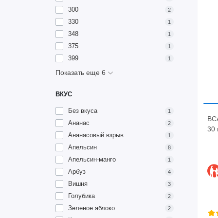
300
2
330
1
348
1
375
1
399
1
Показать еще 6
ВКУС
Без вкуса
1
BCA
Ананас
2
30 
Ананасовый взрыв
1
Апельсин
8
Апельсин-манго
1
Арбуз
4
Вишня
3
Голубика
2
Зеленое яблоко
2