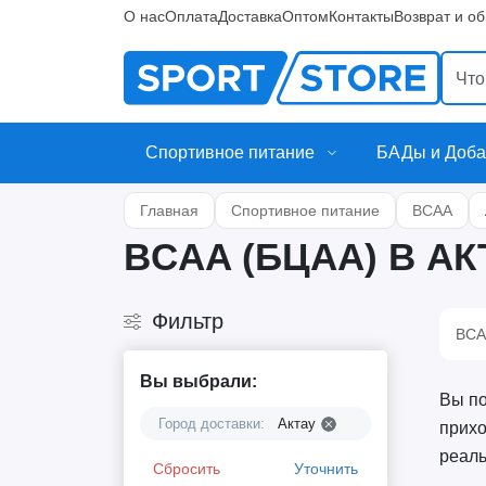
О нас
Оплата
Доставка
Оптом
Контакты
Возврат и о
Спортивное питание
БАДы и Доба
Главная
Спортивное питание
BCAA
BCAA (БЦАА) В АК
Фильтр
BCA
Вы выбрали:
Вы по
Город доставки:
Актау
прихо
реаль
Сбросить
Уточнить