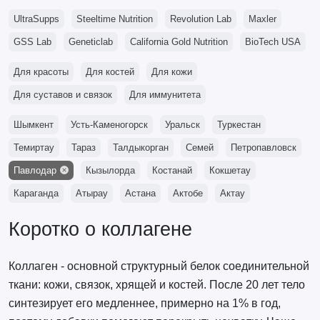
UltraSupps
Steeltime Nutrition
Revolution Lab
Maxler
GSS Lab
Geneticlab
California Gold Nutrition
BioTech USA
Для красоты
Для костей
Для кожи
Для суставов и связок
Для иммунитета
Шымкент
Усть-Каменогорск
Уральск
Туркестан
Темиртау
Тараз
Талдыкорган
Семей
Петропавловск
Павлодар
Кызылорда
Костанай
Кокшетау
Караганда
Атырау
Астана
Актобе
Актау
Коротко о коллагене
Коллаген - основной структурный белок соединительной
ткани: кожи, связок, хрящей и костей. После 20 лет тело
синтезирует его медленнее, примерно на 1% в год,