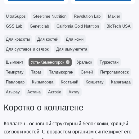
UltraSupps
Steeltime Nutrition
Revolution Lab
Maxler
GSS Lab
Geneticlab
California Gold Nutrition
BioTech USA
Для красоты
Для костей
Для кожи
Для суставов и связок
Для иммунитета
Шымкент
Усть-Каменогорск
Уральск
Туркестан
Темиртау
Тараз
Талдыкорган
Семей
Петропавловск
Павлодар
Кызылорда
Костанай
Кокшетау
Караганда
Атырау
Астана
Актобе
Актау
Коротко о коллагене
Коллаген - основной структурный белок кожи, хрящей,
связок и костей. С возрастом организм синтезирует его