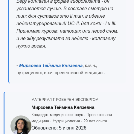
Беру коллаген в форме гидролизата - он
усваивается лучше. В составе смотрю на
тип: для суставов это II тип, в идеале
неденатурированный UC-II, для кожи - I и III.
Принимаю курсом, натощак или перед сном,
и не жду результата за неделю - коллагену
нужно время.
-
Мирзоева Теймина Князевна
, к.м.н.,
нутрициолог, врач превентивной медицины
МАТЕРИАЛ ПРОВЕРЕН ЭКСПЕРТОМ
Мирзоева Теймина Князевна
Кандидат медицинских наук · Превентивная
медицина · Нутрициология · 29 лет опыта
Обновлено:
5 июня 2026