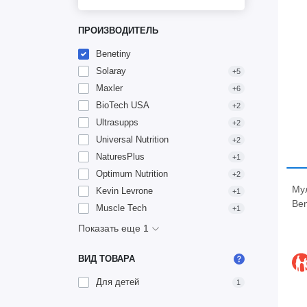
ПРОИЗВОДИТЕЛЬ
Benetiny
Solaray
+5
Maxler
+6
BioTech USA
+2
Ultrasupps
+2
Universal Nutrition
+2
NaturesPlus
+1
Optimum Nutrition
+2
Му
Kevin Levrone
+1
Ben
Muscle Tech
+1
Показать еще 1
ВИД ТОВАРА
Для детей
1