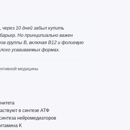
, через 10 дней забыл купить
арьер. Но принципиально важен
в группы B, включая B12 и фолиевую
 плохо усваиваемых формах.
евентивной медицины
нитета
частвуют в синтезе АТФ
 синтеза нейромедиаторов
витамина K