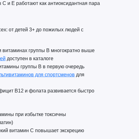
 C и E работают как антиоксидантная пара
х: от детей 3+ до пожилых людей с
3 и витаминах группы B многократно выше
тей
доступен в каталоге
витамины группы B в первую очередь
льтивитаминов для спортсменов
для
ефицит B12 и фолата развивается быстро
амины при избытке токсичны
латин)
окий витамин C повышает экскрецию