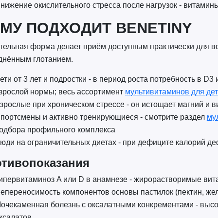
нижение окислительного стресса после нагрузок - витамины
МУ ПОДХОДИТ BENETINY
ельная форма делает приём доступным практически для все
днённым глотанием.
ети от 3 лет и подростки - в период роста потребность в D
зрослой нормы; весь ассортимент
мультивитаминов для де
зрослые при хроническом стрессе - он истощает магний и 
портсмены и активно тренирующиеся - смотрите раздел
му
одбора профильного комплекса
юди на ограничительных диетах - при дефиците калорий д
тивопоказания
ипервитаминоз A или D в анамнезе - жирорастворимые вит
епереносимость компонентов основы пастилок (пектин, же
очекаменная болезнь с оксалатными конкрементами - выс
ксалатов