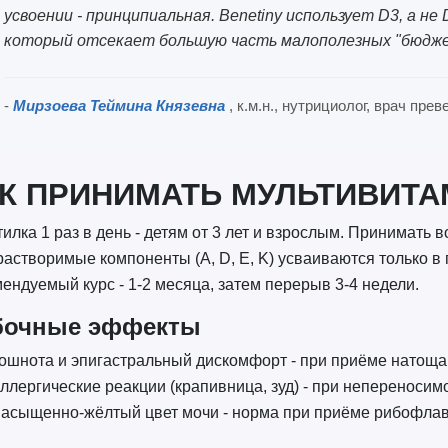
усвоении - принципиальная. Benetiny использует D3, а не
который отсекает большую часть малополезных "бюдж
-
Мирзоева Теймина Князевна
, к.м.н., нутрициолог, врач пр
К ПРИНИМАТЬ МУЛЬТИВИТА
тилка 1 раз в день - детям от 3 лет и взрослым. Принимать 
астворимые компоненты (A, D, E, K) усваиваются только в
ендуемый курс - 1-2 месяца, затем перерыв 3-4 недели.
бочные эффекты
ошнота и эпигастральный дискомфорт - при приёме натощ
ллергические реакции (крапивница, зуд) - при непереноси
асыщенно-жёлтый цвет мочи - норма при приёме рибофлави