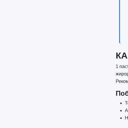
КА
1 пас
жирор
Реком
По
Т
А
Н