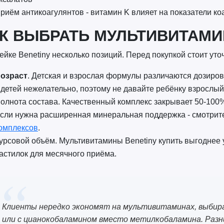
риём антикоагулянтов - витамин K влияет на показатели ко
К ВЫБРАТЬ МУЛЬТИВИТАМИ
ейке Benetiny несколько позиций. Перед покупкой стоит уто
озраст
. Детская и взрослая формулы различаются дозиро
 детей нежелательно, поэтому не давайте ребёнку взрослый
олнота состава. Качественный комплекс закрывает 50-100
сли нужна расширенная минеральная поддержка - смотрит
омплексов
.
урсовой объём. Мультивитамины Benetiny купить выгоднее 
астилок для месячного приёма.
Клиенты нередко экономят на мультивитаминах, выбира
или с цианокобаламином вместо метилкобаламина. Разниц