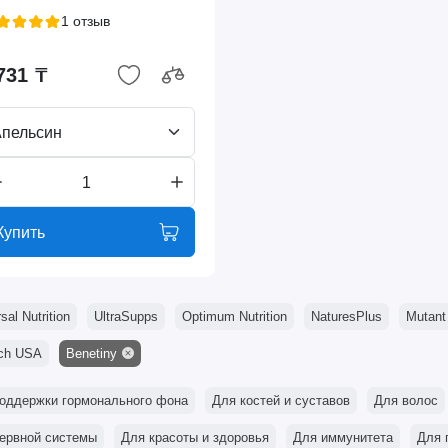
1 отзыв
731 ₸
пельсин
Купить
sal Nutrition
UltraSupps
Optimum Nutrition
NaturesPlus
Mutant
ch USA
Benetiny
оддержки гормонального фона
Для костей и суставов
Для волос
ервной системы
Для красоты и здоровья
Для иммунитета
Для 