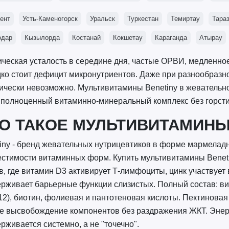
ент
Усть-Каменогорск
Уральск
Туркестан
Темиртау
Тара
одар
Кызылорда
Костанай
Кокшетау
Караганда
Атырау
ческая усталость в середине дня, частые ОРВИ, медленное
ко стоит дефицит микронутриентов. Даже при разнообразн
ически невозможно. Мультивитамины Benetiny в жевательной
 полноценный витаминно-минеральный комплекс без горсти
О ТАКОЕ МУЛЬТИВИТАМИНЫ
iny - бренд жевательных нутрицевтиков в форме мармеладн
стимости витаминных форм. Купить мультивитамины Beneti
в, где витамин D3 активирует Т-лимфоциты, цинк участвует 
рживает барьерные функции слизистых. Полный состав: витам
12), биотин, фолиевая и пантотеновая кислоты. Пектинова
е высвобождение компонентов без раздражения ЖКТ. Энер
рживается системно, а не "точечно".