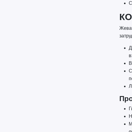
С
КО
Жеват
затру
Д
в
В
С
п
Л
Про
Г
Н
М
о