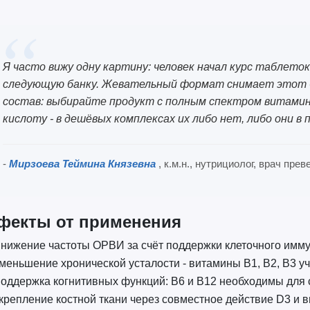
Я часто вижу одну картину: человек начал курс таблеток
следующую банку. Жевательный формат снимает этот б
состав: выбирайте продукт с полным спектром витамино
кислоту - в дешёвых комплексах их либо нет, либо они в
-
Мирзоева Теймина Князевна
, к.м.н., нутрициолог, врач пр
фекты от применения
нижение частоты ОРВИ за счёт поддержки клеточного имму
меньшение хронической усталости - витамины B1, B2, B3 у
оддержка когнитивных функций: B6 и B12 необходимы для
крепление костной ткани через совместное действие D3 и 