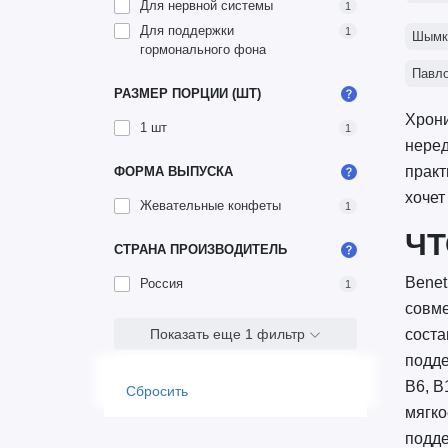
Для нервной системы
1
Для поддержки
1
Шымк
гормонального фона
Павл
РАЗМЕР ПОРЦИИ (ШТ)
Хрони
1 шт
1
неред
практ
ФОРМА ВЫПУСКА
хочет
Жевательные конфеты
1
ЧТ
СТРАНА ПРОИЗВОДИТЕЛЬ
Benet
Россия
1
совме
соста
Показать еще 1 фильтр
подде
B6, B
Сбросить
мягко
подде