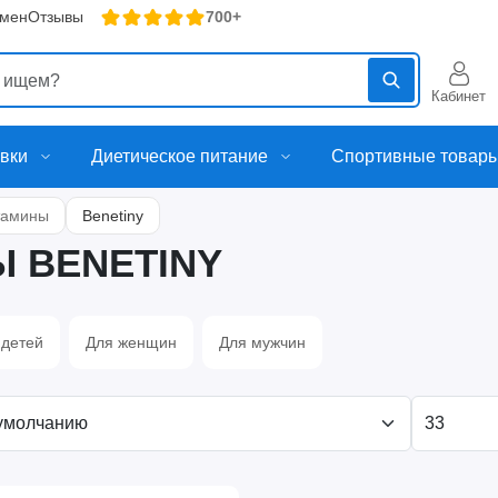
бмен
Отзывы
700+
Кабинет
вки
Диетическое питание
Спортивные товар
тамины
Benetiny
 BENETINY
 детей
Для женщин
Для мужчин