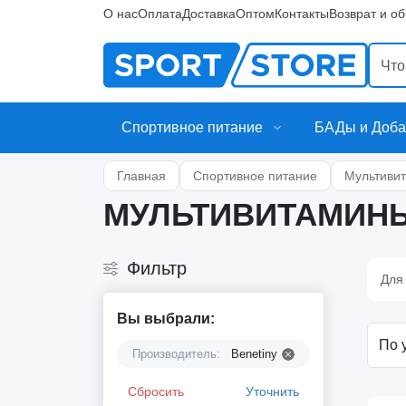
О нас
Оплата
Доставка
Оптом
Контакты
Возврат и о
Спортивное питание
БАДы и Доба
Главная
Спортивное питание
Мультиви
МУЛЬТИВИТАМИНЫ
Фильтр
Для
Вы выбрали:
Производитель:
Benetiny
Сбросить
Уточнить