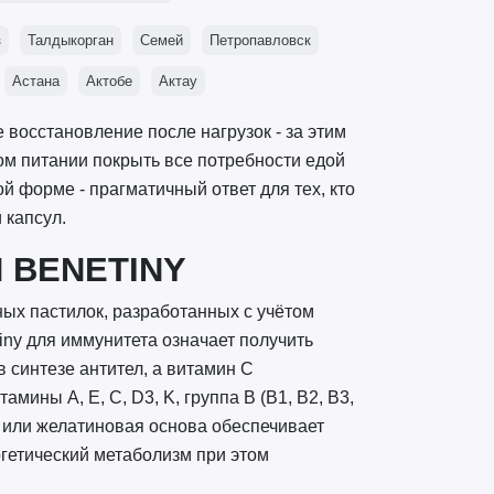
з
Талдыкорган
Семей
Петропавловск
Астана
Актобе
Актау
 восстановление после нагрузок - за этим
ом питании покрыть все потребности едой
 форме - прагматичный ответ для тех, кто
 капсул.
 BENETINY
ых пастилок, разработанных с учётом
ny для иммунитета означает получить
в синтезе антител, а витамин C
ины A, E, C, D3, K, группа B (B1, B2, B3,
я или желатиновая основа обеспечивает
гетический метаболизм при этом