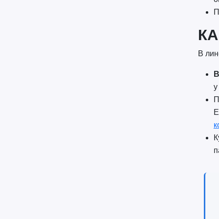
П
КА
В лин
В
у
П
Е
к
К
п