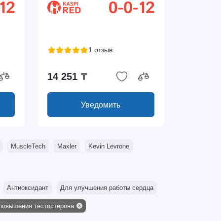
1 отзыв
14 251 ₸
Уведомить
MuscleTech
Maxler
Kevin Levrone
Антиоксидант
Для улучшения работы сердца
повышения тестостерона