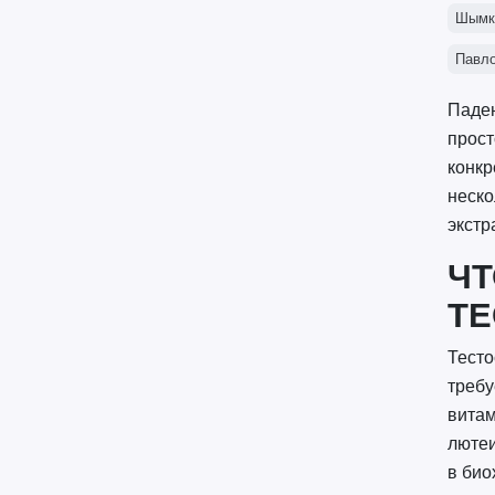
Шымк
Павл
Паден
прост
конкр
неско
экстр
ЧТ
ТЕ
Тесто
требу
витам
лютеи
в био