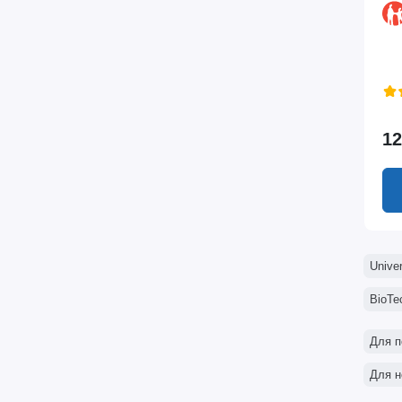
12
Univer
BioTe
Для п
Для н