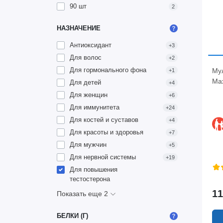
90 шт
2
НАЗНАЧЕНИЕ
Антиоксидант
+3
Для волос
+2
Для гормонального фона
Мул
+1
Ma
Для детей
+4
Для женщин
+6
Для иммунитета
+24
Для костей и суставов
+4
Для красоты и здоровья
+7
Для мужчин
+5
Для нервной системы
+19
Для повышения
тестостерона
11
Показать еще 2
БЕЛКИ (Г)