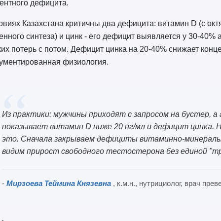
ентного дефицита.
овиях Казахстана критичны два дефицита: витамин D (с окт
енного синтеза) и цинк - его дефицит выявляется у 30-40%
их потерь с потом. Дефицит цинка на 20-40% снижает конце
ументированная физиология.
Из практики: мужчины приходят с запросом на бустер, 
показывает витамин D ниже 20 нг/мл и дефицит цинка. 
это. Сначала закрываем дефициты витаминно-минеральны
видим прирост свободного тестостерона без единой "тр
-
Мирзоева Теймина Князевна
, к.м.н., нутрициолог, врач пр