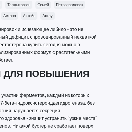
з
Талдыкорган
Семей
Петропавловск
Астана
Актобе
Актау
нировок и исчезающее либидо - это не
льный дефицит, спровоцированный нехваткой
стостерона купить сегодня можно в
иализированных формул с растительными
отает.
Ы ДЛЯ ПОВЫШЕНИЯ
и участии ферментов, каждый из которых
17-бета-гидроксистероиддегидрогеназа, без
магния нарушается секреция
здоровья - значит устранить "узкие места"
енов. Никакой бустер не сработает поверх