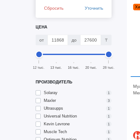
Хи
Сбросить
Уточнить
ЦЕНА
от
до
₸
12 тыс.
13 тыс.
16 тыс.
20 тыс.
28 тыс.
ПРОИЗВОДИТЕЛЬ
Му
Solaray
Men
1
Maxler
3
Ultrasupps
1
Universal Nutrition
1
Kevin Levrone
1
Muscle Tech
1
Optimum Nutrition
1