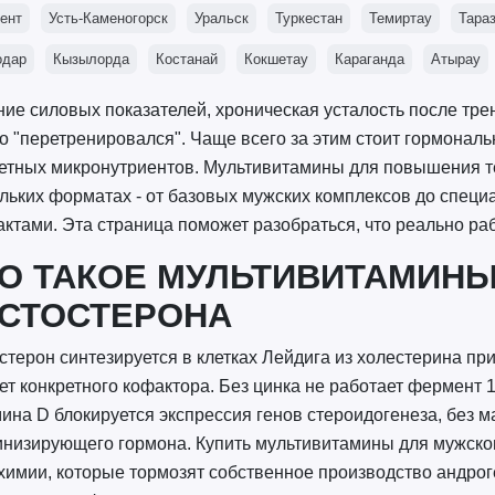
ент
Усть-Каменогорск
Уральск
Туркестан
Темиртау
Тара
одар
Кызылорда
Костанай
Кокшетау
Караганда
Атырау
ие силовых показателей, хроническая усталость после тре
о "перетренировался". Чаще всего за этим стоит гормона
етных микронутриентов. Мультивитамины для повышения те
льких форматах - от базовых мужских комплексов до спец
актами. Эта страница поможет разобраться, что реально раб
О ТАКОЕ МУЛЬТИВИТАМИН
СТОСТЕРОНА
стерон синтезируется в клетках Лейдига из холестерина пр
ет конкретного кофактора. Без цинка не работает фермент 
ина D блокируется экспрессия генов стероидогенеза, без 
низирующего гормона. Купить мультивитамины для мужского 
химии, которые тормозят собственное производство андрог