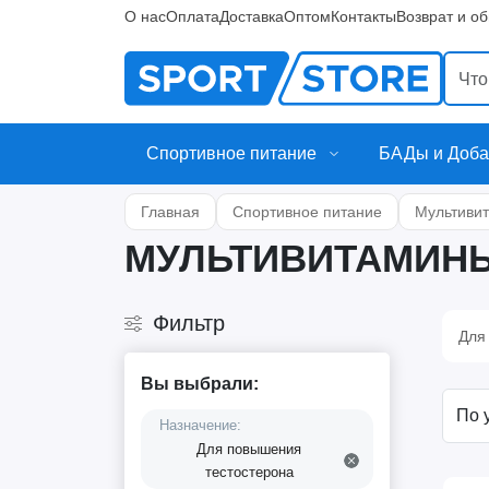
О нас
Оплата
Доставка
Оптом
Контакты
Возврат и о
Спортивное питание
БАДы и Доба
Главная
Спортивное питание
Мультиви
МУЛЬТИВИТАМИН
Фильтр
Для
Вы выбрали:
Назначение:
Для повышения
тестостерона