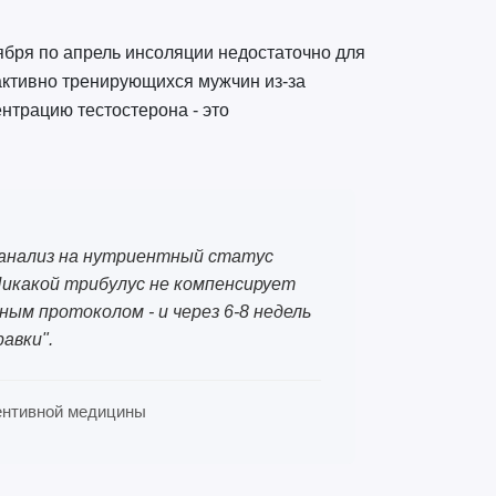
ября по апрель инсоляции недостаточно для
 активно тренирующихся мужчин из-за
нтрацию тестостерона - это
а анализ на нутриентный статус
Никакой трибулус не компенсирует
м протоколом - и через 6-8 недель
авки".
евентивной медицины