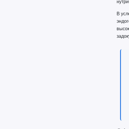
нутри
В усл
эндог
высок
задок