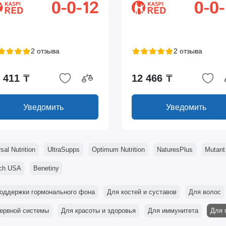
2 отзыва
2 отзыва
 411 ₸
12 466 ₸
Уведомить
Уведомить
sal Nutrition
UltraSupps
Optimum Nutrition
NaturesPlus
Mutant
ch USA
Benetiny
оддержки гормонального фона
Для костей и суставов
Для волос
ервной системы
Для красоты и здоровья
Для иммунитета
Для 