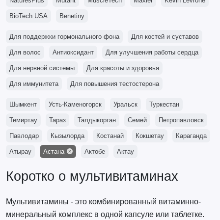
NaturesPlus
Mutant
MuscleTech
Maxler
Kevin Levrone
BioTech USA
Benetiny
Для поддержки гормонального фона
Для костей и суставов
Для волос
Антиоксидант
Для улучшения работы сердца
Для нервной системы
Для красоты и здоровья
Для иммунитета
Для повышения тестостерона
Шымкент
Усть-Каменогорск
Уральск
Туркестан
Темиртау
Тараз
Талдыкорган
Семей
Петропавловск
Павлодар
Кызылорда
Костанай
Кокшетау
Караганда
Атырау
Астана
Актобе
Актау
Коротко о мультивитаминах
Мультивитамины - это комбинированный витаминно-
минеральный комплекс в одной капсуле или таблетке.