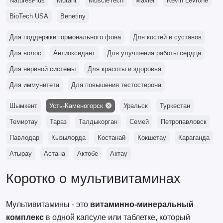
NaturesPlus
Mutant
MuscleTech
Maxler
Kevin Levrone
BioTech USA
Benetiny
Для поддержки гормонального фона
Для костей и суставов
Для волос
Антиоксидант
Для улучшения работы сердца
Для нервной системы
Для красоты и здоровья
Для иммунитета
Для повышения тестостерона
Шымкент
Усть-Каменогорск
Уральск
Туркестан
Темиртау
Тараз
Талдыкорган
Семей
Петропавловск
Павлодар
Кызылорда
Костанай
Кокшетау
Караганда
Атырау
Астана
Актобе
Актау
Коротко о мультивитаминах
Мультивитамины - это
витаминно-минеральный
комплекс
в одной капсуле или таблетке, который