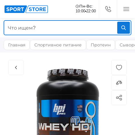
Пн-Вс:
10:00
22:00
Главная
Спортивное питание
Протеин
Сывор