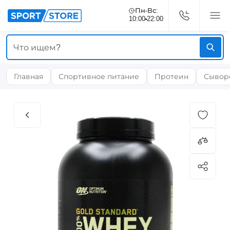
Пн-Вс:
10:00
22:00
Главная
Спортивное питание
Протеин
Сывор