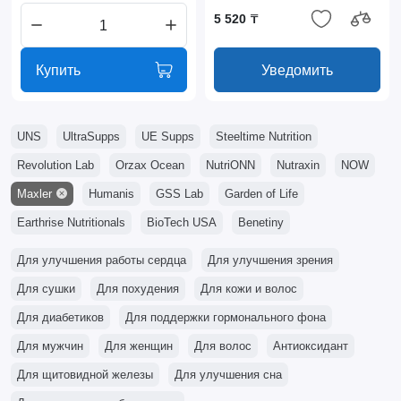
5 520 ₸
Купить
Уведомить
UNS
UltraSupps
UE Supps
Steeltime Nutrition
Revolution Lab
Orzax Ocean
NutriONN
Nutraxin
NOW
Maxler
Humanis
GSS Lab
Garden of Life
Earthrise Nutritionals
BioTech USA
Benetiny
Для улучшения работы сердца
Для улучшения зрения
Для сушки
Для похудения
Для кожи и волос
Для диабетиков
Для поддержки гормонального фона
Для мужчин
Для женщин
Для волос
Антиоксидант
Для щитовидной железы
Для улучшения сна