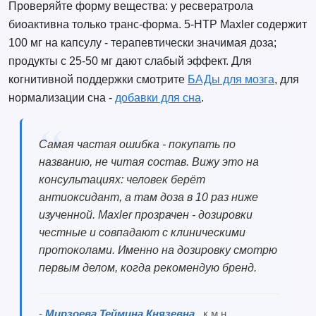
Проверяйте форму вещества: у ресвератрола
биоактивна только транс-форма. 5-HTP Maxler содержит
100 мг на капсулу - терапевтически значимая доза;
продукты с 25-50 мг дают слабый эффект. Для
когнитивной поддержки смотрите
БАДы для мозга
, для
нормализации сна -
добавки для сна
.
Самая частая ошибка - покупать по
названию, не читая состав. Вижу это на
консультациях: человек берёт
антиоксидант, а там доза в 10 раз ниже
изученной. Maxler прозрачен - дозировки
честные и совпадают с клиническими
протоколами. Именно на дозировку смотрю
первым делом, когда рекомендую бренд.
-
Мирзоева Теймина Князевна
, к.м.н.,