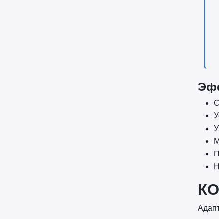
Эф
С
У
У
М
П
Н
КО
Адапт