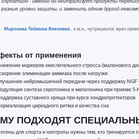
глутатион - именно он нейтрализует продукты перекис
разные уровни защиты, и заменить одним другой невозм
-
Мирзоева Теймина Князевна
, к.м.н., нутрициолог, врач пр
фекты от применения
нижение маркеров окислительного стресса (малонового диа
скорение элиминации аммиака после нагрузки
лучшение нейромышечной передачи через поддержку NGF
одуляция синтеза серотонина и мелатонина при приеме 5-
оддержка суставного хряща при курсе хондропротекторов
ормализация циркадного ритма и качества сна
МУ ПОДХОДЯТ СПЕЦИАЛЬН
огены для спорта и ноотропы нужны тем, кто тренируется 