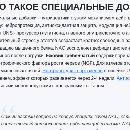
О ТАКОЕ СПЕЦИАЛЬНЫЕ ДО
альные добавки - нутрицевтики с узким механизмом дейст
у: нейропротекция, антиоксидантная защита, модуляция н
г UNS - прекурсор глутатиона, главного внутриклеточного 
ительный стресс у атлетов возрастает кратно: свободные 
дацию мышечного белка. NAC восполняет дефицит цистеин
инов после нагрузки.
Ежовик гребенчатый
содержит эрина
трофического фактора роста нервов (NGF). Для атлетов эт
омышечных связей.
Ноотропы для спортсменов
в линейке U
вием, эффект которых развивается через 2-4 недели.
Антио
ьными монопродуктами с прозрачным составом.
Самый частый вопрос на консультациях: зачем NAC, есл
внеклеточный антиоксидант, работающий в плазме. N