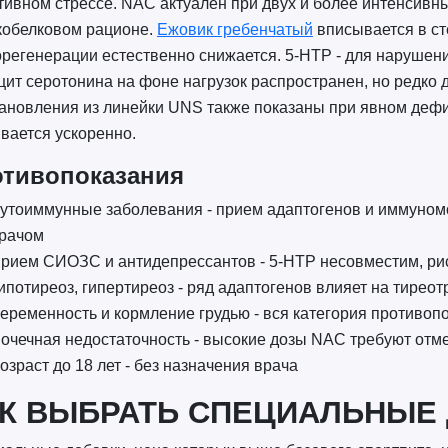
тивном стрессе. NAC актуален при двух и более интенсивн
кобелковом рационе.
Ежовик гребенчатый
вписывается в сте
регенерации естественно снижается. 5-HTP - для нарушени
ит серотонина на фоне нагрузок распространен, но редко д
ановления из линейки UNS также показаны при явном дефиц
ается ускоренно.
тивопоказания
утоиммунные заболевания - прием адаптогенов и иммуномо
рачом
рием СИОЗС и антидепрессантов - 5-HTP несовместим, ри
ипотиреоз, гипертиреоз - ряд адаптогенов влияет на тирео
еременность и кормление грудью - вся категория противоп
очечная недостаточность - высокие дозы NAC требуют отм
озраст до 18 лет - без назначения врача
К ВЫБРАТЬ СПЕЦИАЛЬНЫЕ 