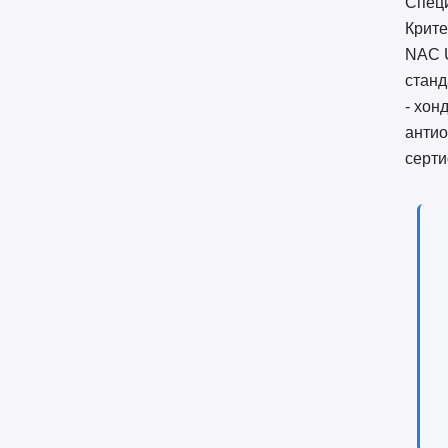
Специ
Крите
NAC U
станд
- хон
антио
серт