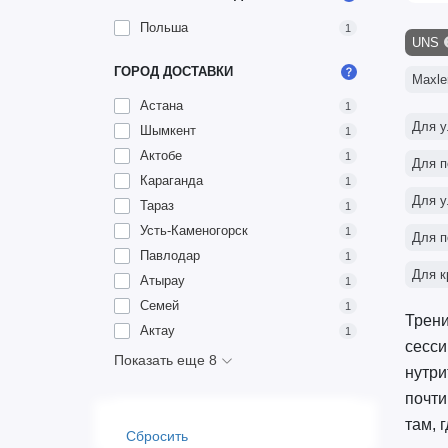
Польша
1
UNS
ГОРОД ДОСТАВКИ
Maxle
Астана
1
Для у
Шымкент
1
Актобе
1
Для п
Караганда
1
Для у
Тараз
1
Усть-Каменогорск
1
Для п
Павлодар
1
Для к
Атырау
1
Семей
1
Трени
Актау
1
сесси
Показать еще 8
нутри
почти
там, 
Сбросить