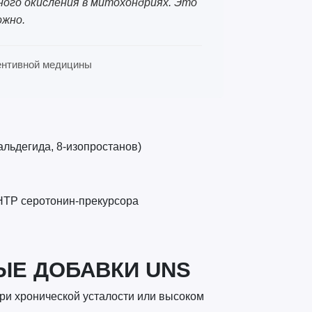
ного окисления в митохондриях. Это
ожно.
евентивной медицины
льдегида, 8-изопростанов)
HTP серотонин-прекурсора
ЫЕ ДОБАВКИ UNS
при хронической усталости или высоком