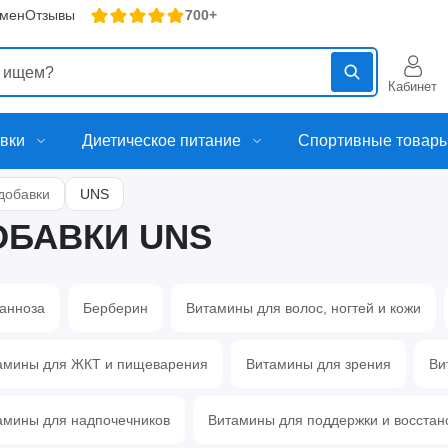
бмен
Отзывы
700+
Кабинет
вки
Диетическое питание
Спортивные товар
добавки
UNS
БАВКИ UNS
анноза
Берберин
Витамины для волос, ногтей и кожи
амины для ЖКТ и пищеварения
Витамины для зрения
Ви
амины для надпочечников
Витамины для поддержки и восстан