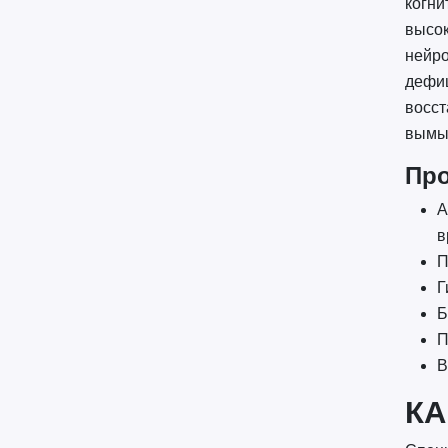
когни
высо
нейро
дефиц
восст
вымыв
Про
А
в
П
Г
Б
П
В
КА