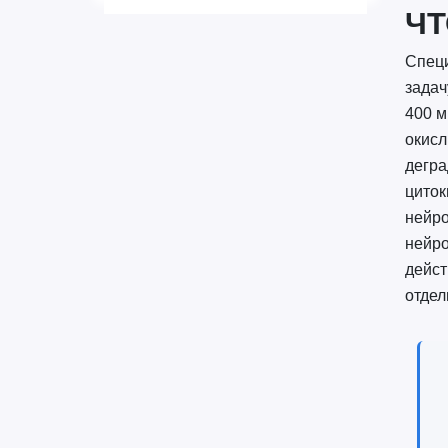
ЧТ
Специ
задач
400 м
окисл
дегра
циток
нейро
нейр
дейст
отдел