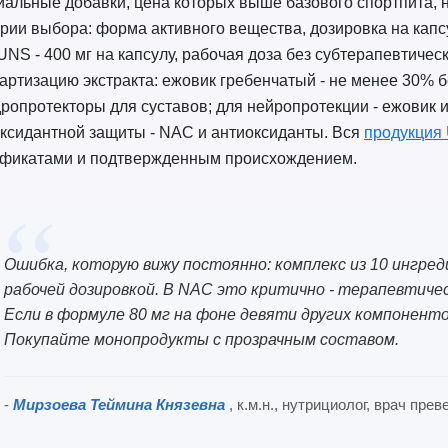
альные добавки, цена которых выше базового спортпита, не
рии выбора: форма активного вещества, дозировка на капс
NS - 400 мг на капсулу, рабочая доза без субтерапевтичес
артизацию экстракта: ежовик гребенчатый - не менее 30% б
дропротекторы для суставов; для нейропротекции - ежовик 
ксидантной защиты - NAC и антиоксиданты. Вся
продукция
ификатами и подтвержденным происхождением.
Ошибка, которую вижу постоянно: комплекс из 10 ингре
рабочей дозировкой. В NAC это критично - терапевтическ
Если в формуле 80 мг на фоне девяти других компоненто
Покупайте монопродукты с прозрачным составом.
-
Мирзоева Теймина Князевна
, к.м.н., нутрициолог, врач пр