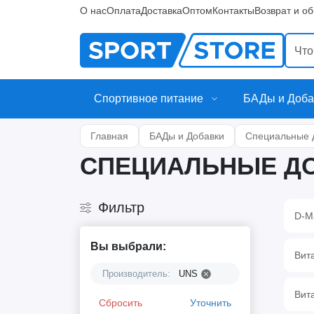
О нас
Оплата
Доставка
Оптом
Контакты
Возврат и о
Спортивное питание
БАДы и Доба
Главная
БАДы и Добавки
Специальные 
СПЕЦИАЛЬНЫЕ ДО
Фильтр
D-М
Вы выбрали:
Вит
Производитель:
UNS
Вит
Сбросить
Уточнить