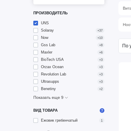
Вит
ПРОИЗВОДИТЕЛЬ
UNS
Ноо
Solaray
+37
Now
+10
Gss Lab
+8
Maxler
+6
BioTech USA
+3
Orzax Ocean
+3
Revolution Lab
+3
Ultrasupps
+3
Benetiny
+2
Показать еще 9
ВИД ТОВАРА
Ежовик гребенчатый
1