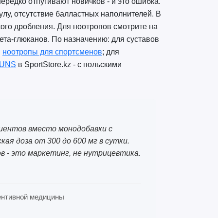
редко отпугивают новичков - и это ошибка.
улу, отсутствие балластных наполнителей. В
кого дробления. Для ноотропов смотрите на
ета-глюканов. По назначению: для суставов
и
ноотропы для спортсменов
; для
 UNS
в SportStore.kz - с польскими
диентов вместо монодобавки с
ая доза от 300 до 600 мг в сутки.
в - это маркетинг, не нутрицевтика.
евентивной медицины