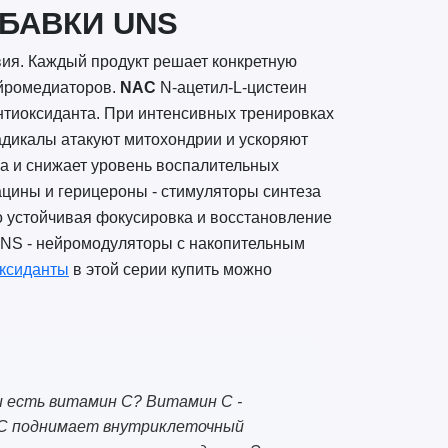
БАВКИ UNS
вия. Каждый продукт решает конкретную
ейромедиаторов.
NAC
N-ацетил-L-цистеин
антиоксиданта. При интенсивных тренировках
радикалы атакуют митохондрии и ускоряют
а и снижает уровень воспалительных
цины и герицероны - стимуляторы синтеза
о устойчивая фокусировка и восстановление
NS - нейромодуляторы с накопительным
ксиданты
в этой серии купить можно
и есть витамин C? Витамин C -
AC поднимает внутриклеточный