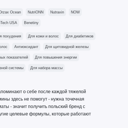
Orzax Ocean
NutriONN
Nutraxin
NOW
oTech USA
Benetiny
я похудения
Для кожи и волос
Для диабетиков
олос
Антиоксидант
Для щитовидной железы
вых показателей
Для повышения энергии
вной системы
Для набора массы
напоминают о себе после каждой тяжелой
мины здесь не помогут - нужна точечная
ты - значит получить польский бренд с
ругие целевые формулы, которые работают