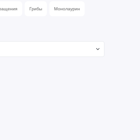
бращения
Грибы
Монолаурин