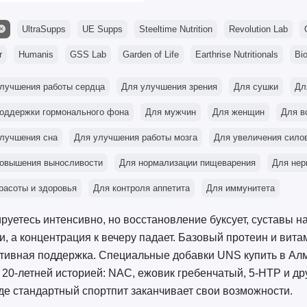
UltraSupps
UE Supps
Steeltime Nutrition
Revolution Lab
r
Humanis
GSS Lab
Garden of Life
Earthrise Nutritionals
Bi
лучшения работы сердца
Для улучшения зрения
Для сушки
Дл
оддержки гормонального фона
Для мужчин
Для женщин
Для в
лучшения сна
Для улучшения работы мозга
Для увеличения сило
овышения выносливости
Для нормализации пищеварения
Для нер
расоты и здоровья
Для контроля аппетита
Для иммунитета
руетесь интенсивно, но восстановление буксует, суставы 
и, а концентрация к вечеру падает. Базовый протеин и вита
тивная поддержка. Специальные добавки UNS купить в Алма
 20-летней историей: NAC, ежовик гребенчатый, 5-HTP и д
где стандартный спортпит заканчивает свои возможности.