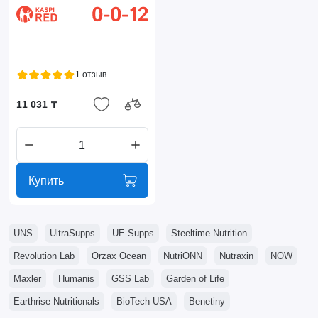
1 отзыв
11 031 ₸
Купить
UNS
UltraSupps
UE Supps
Steeltime Nutrition
Revolution Lab
Orzax Ocean
NutriONN
Nutraxin
NOW
Maxler
Humanis
GSS Lab
Garden of Life
Earthrise Nutritionals
BioTech USA
Benetiny