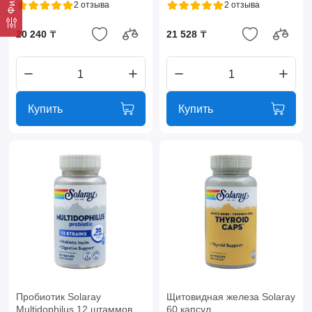
2 отзыва
2 отзыва
20 240 ₸
21 528 ₸
Купить
Купить
Пробиотик Solaray
Щитовидная железа Solaray
Multidophilus 12 штаммов
60 капсул