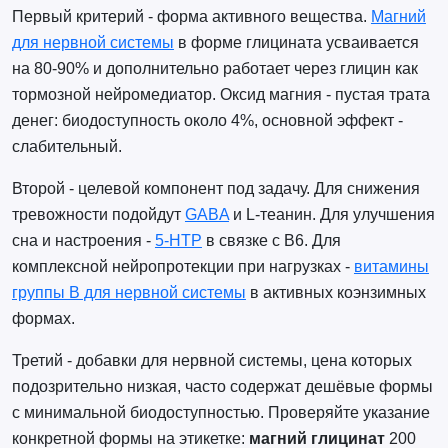
Первый критерий - форма активного вещества.
Магний
для нервной системы
в форме глицината усваивается
на 80-90% и дополнительно работает через глицин как
тормозной нейромедиатор. Оксид магния - пустая трата
денег: биодоступность около 4%, основной эффект -
слабительный.
Второй - целевой компонент под задачу. Для снижения
тревожности подойдут
GABA
и L-теанин. Для улучшения
сна и настроения -
5-HTP
в связке с B6. Для
комплексной нейропротекции при нагрузках -
витамины
группы B для нервной системы
в активных коэнзимных
формах.
Третий - добавки для нервной системы, цена которых
подозрительно низкая, часто содержат дешёвые формы
с минимальной биодоступностью. Проверяйте указание
конкретной формы на этикетке:
магний глицинат
200