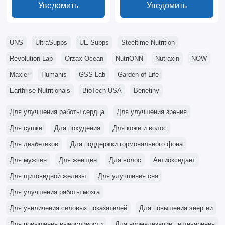
Уведомить
Уведомить
UNS
UltraSupps
UE Supps
Steeltime Nutrition
Revolution Lab
Orzax Ocean
NutriONN
Nutraxin
NOW
Maxler
Humanis
GSS Lab
Garden of Life
Earthrise Nutritionals
BioTech USA
Benetiny
Для улучшения работы сердца
Для улучшения зрения
Для сушки
Для похудения
Для кожи и волос
Для диабетиков
Для поддержки гормонального фона
Для мужчин
Для женщин
Для волос
Антиоксидант
Для щитовидной железы
Для улучшения сна
Для улучшения работы мозга
Для увеличения силовых показателей
Для повышения энергии
Для повышения выносливости
Для нормализации пищеварения