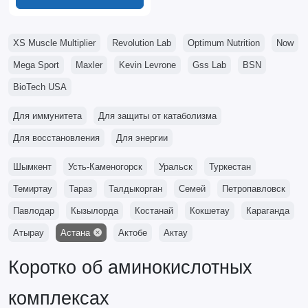
XS Muscle Multiplier
Revolution Lab
Optimum Nutrition
Now
Mega Sport
Maxler
Kevin Levrone
Gss Lab
BSN
BioTech USA
Для иммунитета
Для защиты от катаболизма
Для восстановления
Для энергии
Шымкент
Усть-Каменогорск
Уральск
Туркестан
Темиртау
Тараз
Талдыкорган
Семей
Петропавловск
Павлодар
Кызылорда
Костанай
Кокшетау
Караганда
Атырау
Астана
Актобе
Актау
Коротко об аминокислотных
комплексах